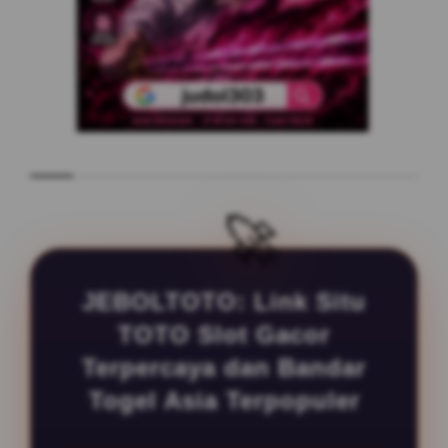
JEBOLTOTO: Link Situ
TOTO Slot Gacor
Terpercaya dan Bandar
Togel Asia Terpopuler