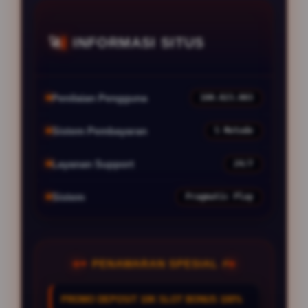
INFORMASI SITUS
Penilaian Pengguna
100.023.003
Sistem Pembayaran
5 Metode
Layanan Support
24/7
Sistem
Pragmatic Play
PENAWARAN SPESIAL
PROMO DEPOSIT 10K SLOT BONUS 100%