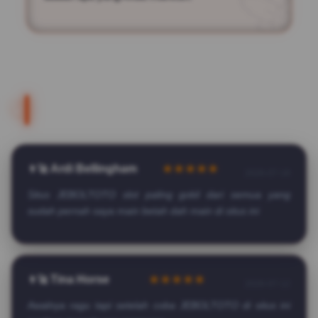
ULASAN TERBARU KOMUNITAS
JEBOLTOTO
Ardi Bellingham
★★★★★
2026-07-18
Situs JEBOLTOTO slot paling gokil dari semua yang
sudah pernah saya main betah dah main di situs ini
Tina Horse
★★★★★
2026-07-12
Awalnya ragu tapi setelah coba JEBOLTOTO di situs ini