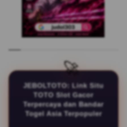
JEBOLTOTO: Link Situ
TOTO Slot Gacor
Terpercaya dan Bandar
Togel Asia Terpopuler