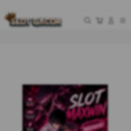
Skip
to
content
Cari
Troli
Login
Navigation
Buka Info Lebih Lanjut