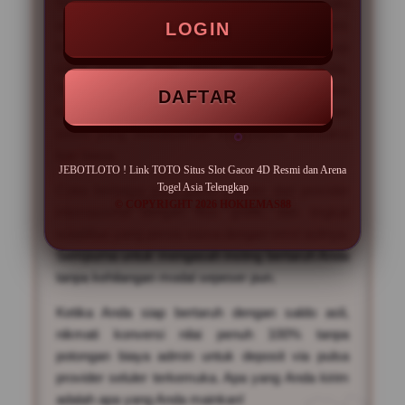
SLOT DEMO hadir sebagai solusi cerdas satu
atap untuk Anda! Kami menyediakan akses gratis
LOGIN
ke ribuan simulator mesin slot online terlengkap
untuk menguji pola, ritme, dan strategi Anda.
Tidak hanya sebagai tempat latihan, platform
DAFTAR
kami juga terintegrasi dengan gerbang taruhan
resmi yang menawarkan kemudahan transaksi
luar biasa.
JEBOTLOTO ! Link TOTO Situs Slot Gacor 4D Resmi dan Arena
Togel Asia Telengkap
Coba berbagai judul game populer dari provider
© COPYRIGHT 2026 HOKIEMAS88
internasional dengan fitur, grafik, dan tingkat
volatilitas yang persis sama dengan versi aslinya.
Sempurna untuk mengasah insting bertaruh Anda
tanpa kehilangan modal sepeser pun.
Ketika Anda siap bertaruh dengan saldo asli,
nikmati konversi nilai penuh 100% tanpa
potongan biaya admin untuk deposit via pulsa
provider seluler terkemuka. Apa yang Anda kirim
adalah apa yang Anda mainkan!