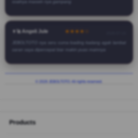
soalnya maxwin nya gampang
Angeli Jule
★★★★☆
2026-07-14
JEBOLTOTO nya seru cuma loading kadang agak lambat
saran saya dipercepat biar makin puas mainnya
© 2026 JEBOLTOTO. All rights reserved.
Buka
Footer Navigation
Products