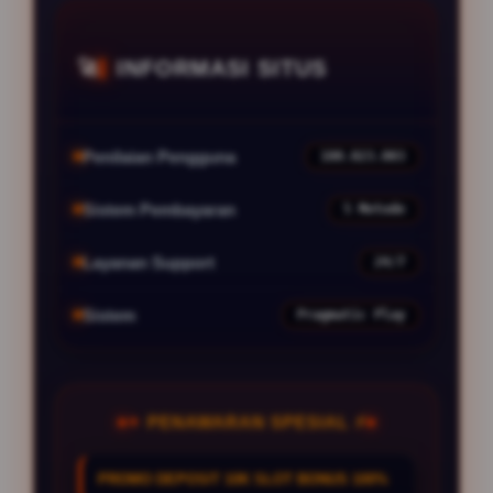
INFORMASI SITUS
Penilaian Pengguna
100.023.003
Sistem Pembayaran
5 Metode
Layanan Support
24/7
Sistem
Pragmatic Play
PENAWARAN SPESIAL
PROMO DEPOSIT 10K SLOT BONUS 100%