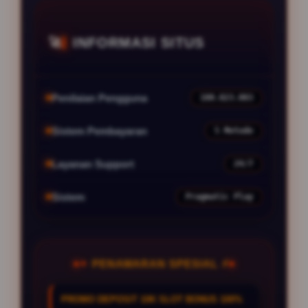
INFORMASI SITUS
Penilaian Pengguna
100.023.003
Sistem Pembayaran
5 Metode
Layanan Support
24/7
Sistem
Pragmatic Play
PENAWARAN SPESIAL
PROMO DEPOSIT 10K SLOT BONUS 100%