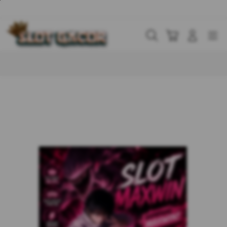
Skip
to
content
Cari
Troli
Login
Navigation
Buka Info Lebih Lanjut