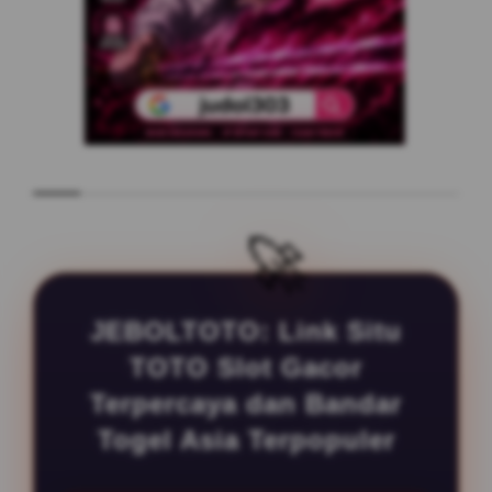
JEBOLTOTO: Link Situ
TOTO Slot Gacor
Terpercaya dan Bandar
Togel Asia Terpopuler