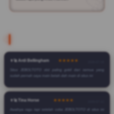
ULASAN TERBARU KOMUNITAS
JEBOLTOTO
Ardi Bellingham
★★★★★
2026-07-18
Situs JEBOLTOTO slot paling gokil dari semua yang
sudah pernah saya main betah dah main di situs ini
Tina Horse
★★★★★
2026-07-12
Awalnya ragu tapi setelah coba JEBOLTOTO di situs ini