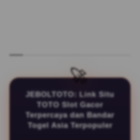
JEBOLTOTO: Link Situ
TOTO Slot Gacor
Terpercaya dan Bandar
Togel Asia Terpopuler