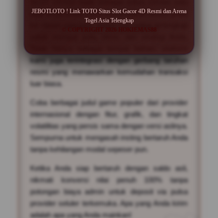
SLOT DEMO hadir sebagai solusi cerdas satu
JEBOTLOTO ! Link TOTO Situs Slot Gacor 4D Resmi dan Arena
atap untuk Anda! Kami menyediakan akses gratis
Togel Asia Telengkap
ke ribuan simulator mesin slot online terlengkap
© COPYRIGHT 2026 HOKIEMAS88
untuk menguji pola, ritme, dan strategi Anda.
Tidak hanya sebagai tempat latihan, platform
kami juga terintegrasi dengan gerbang taruhan
resmi yang menawarkan kemudahan transaksi
luar biasa.
Coba berbagai judul game populer dari provider
internasional dengan fitur, grafik, dan tingkat
volatilitas yang persis sama dengan versi aslinya.
Sempurna untuk mengasah insting bertaruh Anda
tanpa kehilangan modal sepeser pun.
Ketika Anda siap bertaruh dengan saldo asli,
nikmati konversi nilai penuh 100% tanpa
potongan biaya admin untuk deposit via pulsa
provider seluler terkemuka. Apa yang Anda kirim
adalah apa yang Anda mainkan!