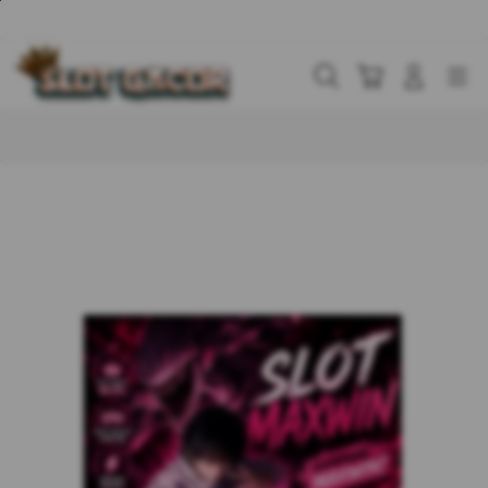
Skip
to
content
Cari
Troli
Login
Navigation
Buka Info Lebih Lanjut