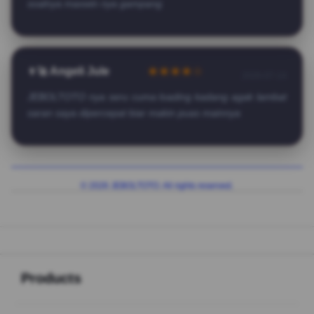
soalnya maxwin nya gampang
Angeli Jule
★★★★☆
2026-07-14
JEBOLTOTO nya seru cuma loading kadang agak lambat
saran saya dipercepat biar makin puas mainnya
© 2026 JEBOLTOTO. All rights reserved.
Buka
Footer Navigation
Products