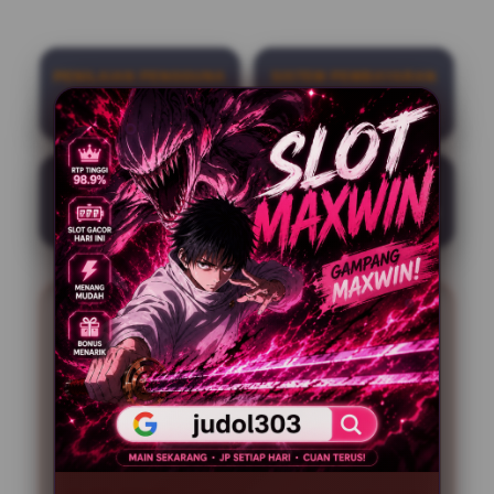
PENILAIAN PENGGUNA
SISTEM PEMBAYARAN
120.123.003
5 Metode
LAYANAN SUPPORT
SISTEM
24/7
Pragmatic Play
JEBOLTOTO
adalah bandar togel Asia terpopuler
dan link situs TOTO slot gacor terpercaya. Kami
menyediakan pasaran togel resmi terlengkap,
game slot online gampang menang, serta
transaksi aman dengan layanan online 24 jam
nonstop setiap hari!