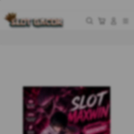
Skip
to
content
Cari
Troli
Login
Navigation
Buka Info Lebih Lanjut