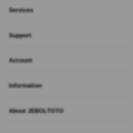
Buka
Services
Buka
Support
Buka
Account
Buka
Information
Buka
About JEBOLTOTO