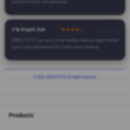
soalnya maxwin nya gampang
Angeli Jule
★★★★☆
2026-07-14
JEBOLTOTO nya seru cuma loading kadang agak lambat
saran saya dipercepat biar makin puas mainnya
© 2026 JEBOLTOTO. All rights reserved.
Buka
Footer Navigation
Products