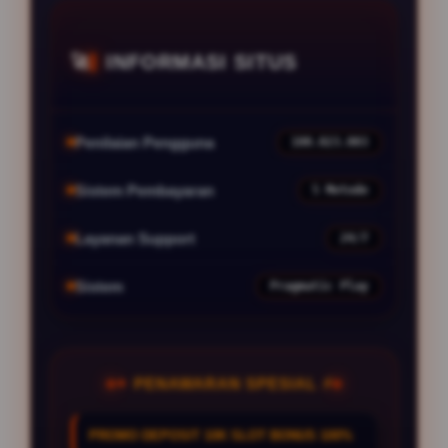
INFORMASI SITUS
Penilaian Pengguna
100.023.003
Sistem Pembayaran
5 Metode
Layanan Support
24/7
Sistem
Pragmatic Play
PENAWARAN SPESIAL
PROMO DEPOSIT 10K SLOT BONUS 100%