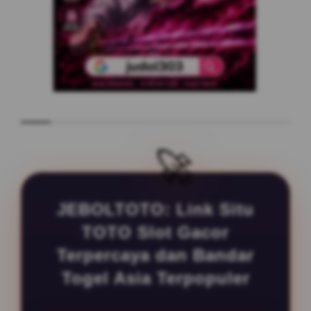
JEBOLTOTO: Link Situ
TOTO Slot Gacor
Terpercaya dan Bandar
Togel Asia Terpopuler