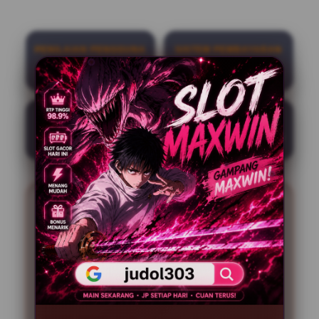
PENILAIAN PENGGUNA
SISTEM PEMBAYARAN
120.123.003
5 Metode
LAYANAN SUPPORT
SISTEM
24/7
Pragmatic Play
JEBOLTOTO
adalah bandar togel Asia terpopuler
dan link situs TOTO slot gacor terpercaya. Kami
menyediakan pasaran togel resmi terlengkap,
game slot online gampang menang, serta
transaksi aman dengan layanan online 24 jam
nonstop setiap hari!