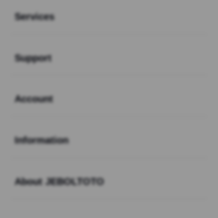
Buka
Services
Buka
Support
Buka
Account
Buka
Information
Buka
About JEBOLTOTO