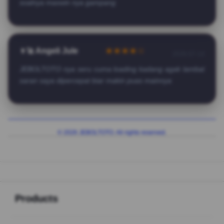
soalnya maxwin nya gampang
Angeli Jule
★★★★☆
2026-07-14
JEBOLTOTO nya seru cuma loading kadang agak lambat
saran saya dipercepat biar makin puas mainnya
© 2026 JEBOLTOTO. All rights reserved.
Buka
Footer Navigation
Products