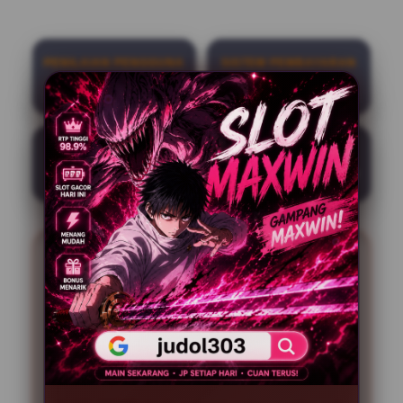
PENILAIAN PENGGUNA
SISTEM PEMBAYARAN
120.123.003
5 Metode
LAYANAN SUPPORT
SISTEM
24/7
Pragmatic Play
JEBOLTOTO
adalah bandar togel Asia terpopuler
dan link situs TOTO slot gacor terpercaya. Kami
menyediakan pasaran togel resmi terlengkap,
game slot online gampang menang, serta
transaksi aman dengan layanan online 24 jam
nonstop setiap hari!