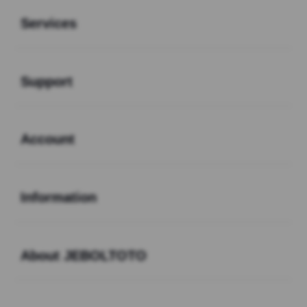
Buka
Services
Buka
Support
Buka
Account
Buka
Information
Buka
About JEBOLTOTO