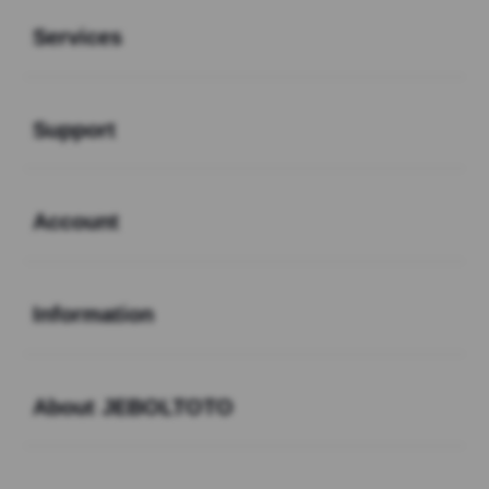
Buka
Services
Buka
Support
Buka
Account
Buka
Information
Buka
About JEBOLTOTO