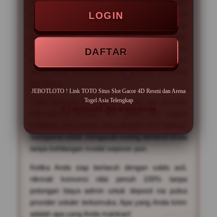
SLOT DEMO hadir sebagai solusi cerdas satu
atap untuk Anda! Kami menyediakan akses gratis
LOGIN
ke ribuan simulator mesin slot online terlengkap
untuk menguji pola, ritme, dan strategi Anda.
Tidak hanya sebagai tempat latihan, platform
DAFTAR
kami juga terintegrasi dengan gerbang taruhan
resmi yang menawarkan kemudahan transaksi
luar biasa.
JEBOTLOTO ! Link TOTO Situs Slot Gacor 4D Resmi dan Arena
Togel Asia Telengkap
Coba berbagai judul game populer dari provider
© COPYRIGHT 2026 HOKIEMAS88
internasional dengan fitur, grafik, dan tingkat
volatilitas yang persis sama dengan versi aslinya.
Sempurna untuk mengasah insting bertaruh Anda
tanpa kehilangan modal sepeser pun.
Ketika Anda siap bertaruh dengan saldo asli,
nikmati konversi nilai penuh 100% tanpa
potongan biaya admin untuk deposit via pulsa
provider seluler terkemuka. Apa yang Anda kirim
adalah apa yang Anda mainkan!