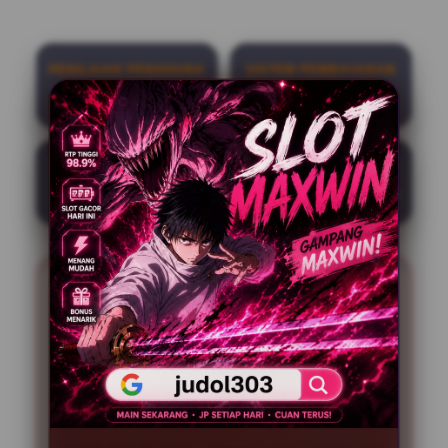
PENILAIAN PENGGUNA
SISTEM PEMBAYARAN
120.123.003
5 Metode
LAYANAN SUPPORT
SISTEM
24/7
Pragmatic Play
JEBOLTOTO
adalah bandar togel Asia terpopuler
dan link situs TOTO slot gacor terpercaya. Kami
menyediakan pasaran togel resmi terlengkap,
game slot online gampang menang, serta
transaksi aman dengan layanan online 24 jam
nonstop setiap hari!