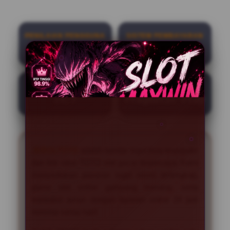
PENILAIAN PENGGUNA
SISTEM PEMBAYARAN
120.123.003
5 Metode
LAYANAN SUPPORT
SISTEM
24/7
Pragmatic Play
JEBOLTOTO
adalah bandar togel Asia terpopuler
dan link situs TOTO slot gacor terpercaya. Kami
menyediakan pasaran togel resmi terlengkap,
game slot online gampang menang, serta
transaksi aman dengan layanan online 24 jam
nonstop setiap hari!