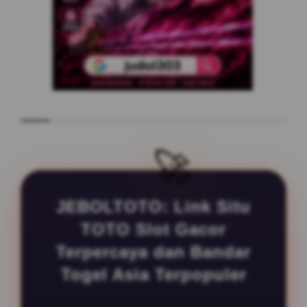
JEBOLTOTO: Link Situ
TOTO Slot Gacor
Terpercaya dan Bandar
Togel Asia Terpopuler