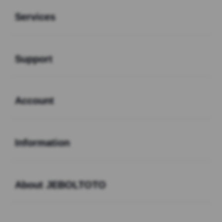
Buka
Services
Buka
Support
Buka
Account
Buka
Information
Buka
About JEBOLTOTO