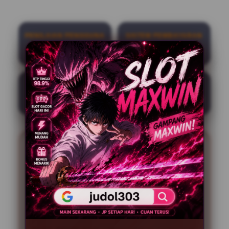
PENILAIAN PENGGUNA
SISTEM PEMBAYARAN
120.123.003
5 Metode
LAYANAN SUPPORT
SISTEM
24/7
Pragmatic Play
JEBOLTOTO
adalah bandar togel Asia terpopuler
dan link situs TOTO slot gacor terpercaya. Kami
menyediakan pasaran togel resmi terlengkap,
game slot online gampang menang, serta
transaksi aman dengan layanan online 24 jam
nonstop setiap hari!