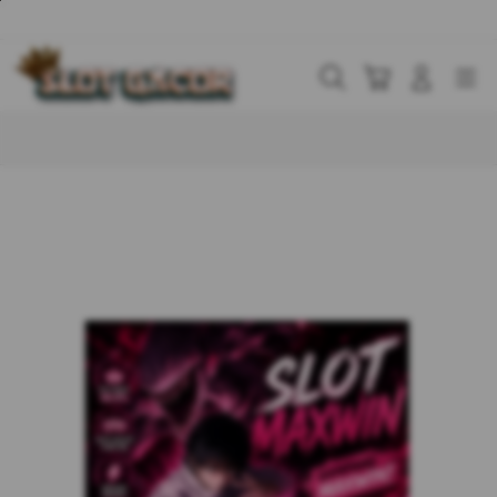
Skip
to
content
Cari
Troli
Login
Navigation
Buka Info Lebih Lanjut