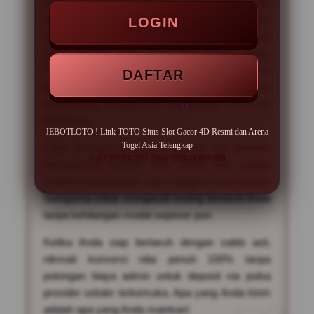
SLOT DEMO hadir sebagai solusi cerdas satu
atap untuk Anda! Kami menyediakan akses gratis
LOGIN
ke ribuan simulator mesin slot online terlengkap
untuk menguji pola, ritme, dan strategi Anda.
Tidak hanya sebagai tempat latihan, platform
DAFTAR
kami juga terintegrasi dengan gerbang taruhan
resmi yang menawarkan kemudahan transaksi
luar biasa.
JEBOTLOTO ! Link TOTO Situs Slot Gacor 4D Resmi dan Arena
Togel Asia Telengkap
Coba berbagai judul game populer dari provider
© COPYRIGHT 2026 HOKIEMAS88
internasional dengan fitur, grafik, dan tingkat
volatilitas yang persis sama dengan versi aslinya.
Sempurna untuk mengasah insting bertaruh Anda
tanpa kehilangan modal sepeser pun.
Ketika Anda siap bertaruh dengan saldo asli,
nikmati konversi nilai penuh 100% tanpa
potongan biaya admin untuk deposit via pulsa
provider seluler terkemuka. Apa yang Anda kirim
adalah apa yang Anda mainkan!