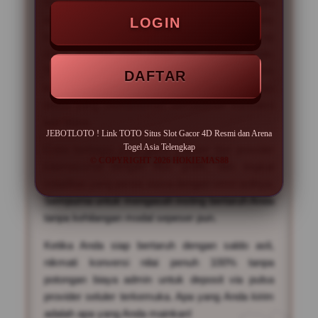
SLOT DEMO hadir sebagai solusi cerdas satu
atap untuk Anda! Kami menyediakan akses gratis
LOGIN
ke ribuan simulator mesin slot online terlengkap
untuk menguji pola, ritme, dan strategi Anda.
Tidak hanya sebagai tempat latihan, platform
DAFTAR
kami juga terintegrasi dengan gerbang taruhan
resmi yang menawarkan kemudahan transaksi
luar biasa.
JEBOTLOTO ! Link TOTO Situs Slot Gacor 4D Resmi dan Arena
Togel Asia Telengkap
Coba berbagai judul game populer dari provider
© COPYRIGHT 2026 HOKIEMAS88
internasional dengan fitur, grafik, dan tingkat
volatilitas yang persis sama dengan versi aslinya.
Sempurna untuk mengasah insting bertaruh Anda
tanpa kehilangan modal sepeser pun.
Ketika Anda siap bertaruh dengan saldo asli,
nikmati konversi nilai penuh 100% tanpa
potongan biaya admin untuk deposit via pulsa
provider seluler terkemuka. Apa yang Anda kirim
adalah apa yang Anda mainkan!