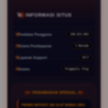
INFORMASI SITUS
Penilaian Pengguna
100.023.003
Sistem Pembayaran
5 Metode
Layanan Support
24/7
Sistem
Pragmatic Play
PENAWARAN SPESIAL
PROMO DEPOSIT 10K SLOT BONUS 100%