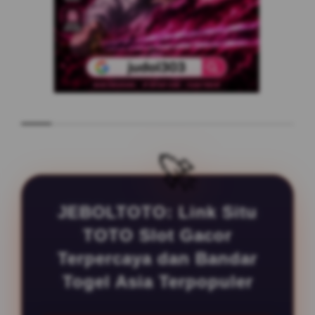
JEBOLTOTO: Link Situ
TOTO Slot Gacor
Terpercaya dan Bandar
Togel Asia Terpopuler