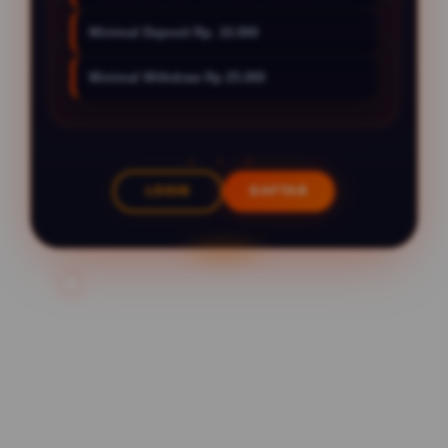
Minimal Deposit Rp. 10.000
Minimal Withdraw Rp 25.000
LOGIN
DAFTAR
Layer Popup Close
JEBOLTOTO: Link Situ
TOTO Slot Gacor Terpercaya
dan Bandar Togel Asia
Terpopuler