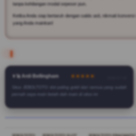
tanpa kehilangan modal sepeser pun.
Ketika Anda siap bertaruh dengan saldo asli, nikmati konvers
yang Anda mainkan!
ULASAN TERBARU KOMUNITAS 
Ardi Bellingham
★★★★★
2026-07-18
Situs JEBOLTOTO slot paling gokil dari semua yang sudah
pernah saya main betah dah main di situs ini
JEBOLTOTO
JEBOLTOTO SLOT
JEBOLTOTO PRAGMATI