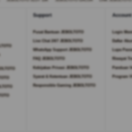
Support
Account
Pusat Bantuan JEBOLTOTO
Login Me
Live Chat 24/7 JEBOLTOTO
Daftar Ak
OLTOTO
WhatsApp Support JEBOLTOTO
Lupa Pas
k
FAQ JEBOLTOTO
Riwayat T
Kebijakan Privasi JEBOLTOTO
Panduan V
BOLTOTO
Syarat & Ketentuan JEBOLTOTO
Program 
LTOTO
Responsible Gaming JEBOLTOTO
OLTOTO
LTOTO