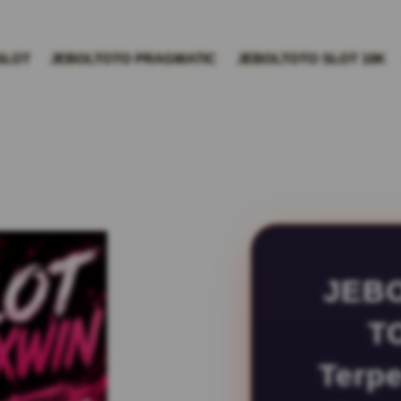
SLOT
JEBOLTOTO PRAGMATIC
JEBOLTOTO SLOT 10K
JEBO
T
Terp