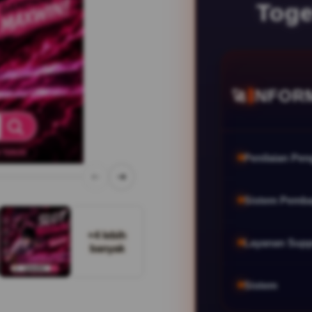
Toge
INFOR
Penilaian Pe
Sebelumnya
Berikutnya
Sistem Pemb
+4 lebih
Layanan Supp
banyak
Sistem