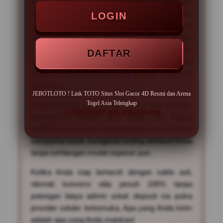
SLOT DEMO hadir sebagai solusi cerdas satu
atap untuk Anda! Kami menyediakan akses gratis
LOGIN
ke ribuan simulator mesin slot online terlengkap
untuk menguji pola, ritme, dan strategi Anda.
Tidak hanya sebagai tempat latihan, platform
DAFTAR
kami juga terintegrasi dengan gerbang taruhan
resmi yang menawarkan kemudahan transaksi
luar biasa.
JEBOTLOTO ! Link TOTO Situs Slot Gacor 4D Resmi dan Arena
Togel Asia Telengkap
Coba berbagai judul game populer dari provider
© COPYRIGHT 2026 HOKIEMAS88
internasional dengan fitur, grafik, dan tingkat
volatilitas yang persis sama dengan versi aslinya.
Sempurna untuk mengasah insting bertaruh Anda
tanpa kehilangan modal sepeser pun.
Ketika Anda siap bertaruh dengan saldo asli,
nikmati konversi nilai penuh 100% tanpa
potongan biaya admin untuk deposit via pulsa
provider seluler terkemuka. Apa yang Anda kirim
adalah apa yang Anda mainkan!