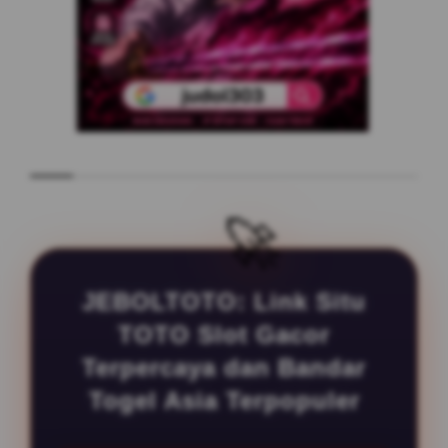
JEBOLTOTO: Link Situ
TOTO Slot Gacor
Terpercaya dan Bandar
Togel Asia Terpopuler