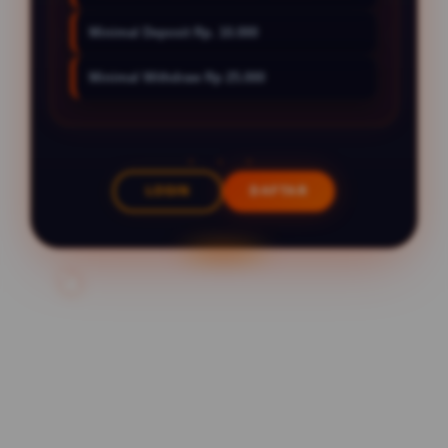
Minimal Deposit Rp. 10.000
Minimal Withdraw Rp 25.000
LOGIN
DAFTAR
Layer Popup Close
JEBOLTOTO: Link Situ
TOTO Slot Gacor Terpercaya
dan Bandar Togel Asia
Terpopuler