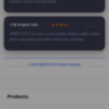
soalnya maxwin nya gampang
Angeli Jule
★★★★☆
2026-07-14
JEBOLTOTO nya seru cuma loading kadang agak lambat
saran saya dipercepat biar makin puas mainnya
© 2026 JEBOLTOTO. All rights reserved.
Buka
Footer Navigation
Products