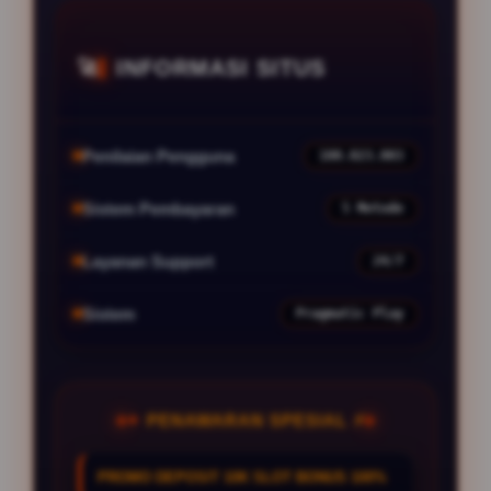
INFORMASI SITUS
Penilaian Pengguna
100.023.003
Sistem Pembayaran
5 Metode
Layanan Support
24/7
Sistem
Pragmatic Play
PENAWARAN SPESIAL
PROMO DEPOSIT 10K SLOT BONUS 100%