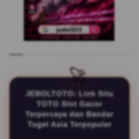
JEBOLTOTO: Link Situ
TOTO Slot Gacor
Terpercaya dan Bandar
Togel Asia Terpopuler