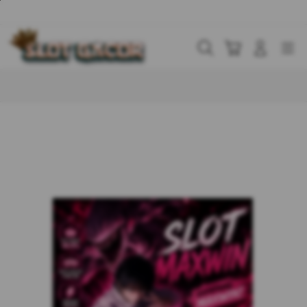
Skip
to
content
Cari
Troli
Login
Navigation
Buka Info Lebih Lanjut