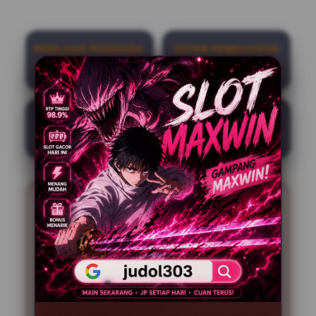
PENILAIAN PENGGUNA
SISTEM PEMBAYARAN
120.123.003
5 Metode
LAYANAN SUPPORT
SISTEM
24/7
Pragmatic Play
JEBOLTOTO
adalah bandar togel Asia terpopuler
dan link situs TOTO slot gacor terpercaya. Kami
menyediakan pasaran togel resmi terlengkap,
game slot online gampang menang, serta
transaksi aman dengan layanan online 24 jam
nonstop setiap hari!