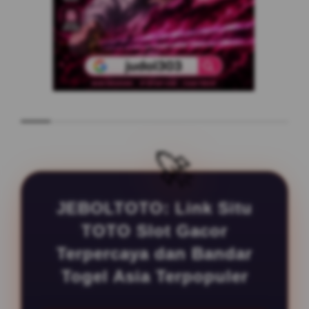
JEBOLTOTO: Link Situ
TOTO Slot Gacor
Terpercaya dan Bandar
Togel Asia Terpopuler