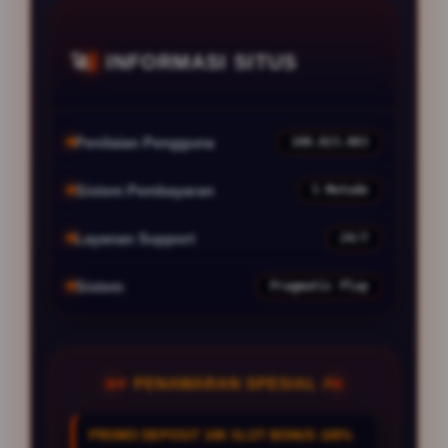
INFORMASI SITUS
Penilaian Pengguna
100.023.003
Sistem Pembayaran
5 Metode
Layanan Support
24/7
Sistem
Pragmatic Play
PENAWARAN SPESIAL
PROMO DEPOSIT 10K SLOT BONUS 100%