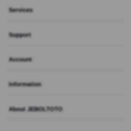
Buka
Services
Buka
Support
Buka
Account
Buka
Information
Buka
About JEBOLTOTO