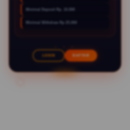
Minimal Deposit Rp. 10.000
Minimal Withdraw Rp 25.000
LOGIN
DAFTAR
Layer Popup Close
JEBOLTOTO: Link Situ
TOTO Slot Gacor Terpercaya
dan Bandar Togel Asia
Terpopuler