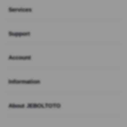
Buka
Services
Buka
Support
Buka
Account
Buka
Information
Buka
About JEBOLTOTO