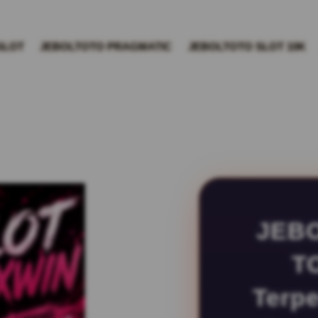
SLOT
JEBOLTOTO PRAGMATIC
JEBOLTOTO SLOT 10K
JEBO
T
Terp