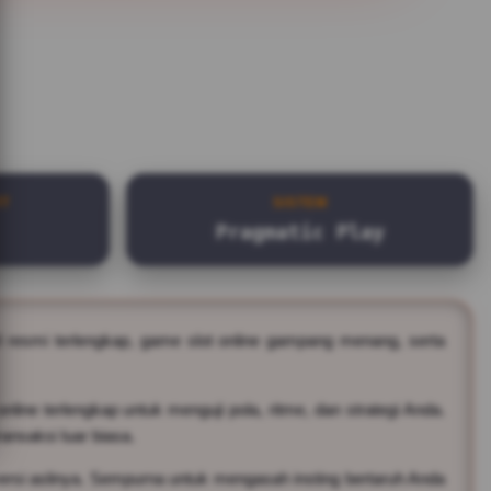
a dan Bandar Togel Asia
T
SISTEM
Pragmatic Play
l resmi terlengkap, game slot online gampang menang, serta
ine terlengkap untuk menguji pola, ritme, dan strategi Anda.
ansaksi luar biasa.
n versi aslinya. Sempurna untuk mengasah insting bertaruh Anda