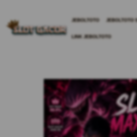
Skip
to
content
JEBOLTOTO
JEBOLTOTO 
LINK JEBOLTOTO
Buka Info Lebih Lanjut