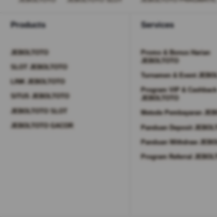
Footer Navigation
Products
Services
JEBOLTOTO
Promo & Bonus Harian
JEBOLTOTO
SLOT JEBOLTOTO
Turnamen & Event JEB
LINK JEBOLTOTO
Program VIP & Cashbac
SITUS JEBOLTOTO
JEBOLTOTO
JEBOLTOTO SLOT
Metode Pembayaran JE
JEBOLTOTO GACOR
Panduan Deposit JEBO
Panduan Withdraw JEB
Program Referral JEBO