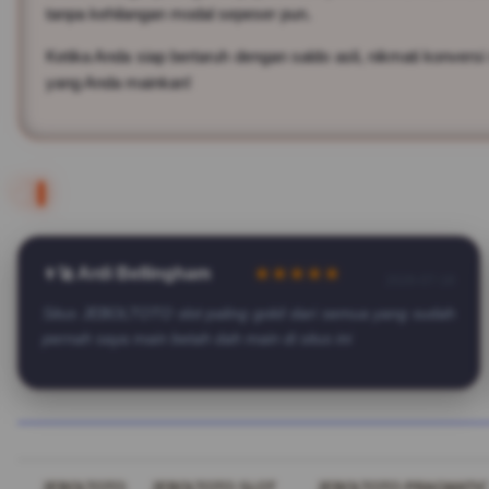
tanpa kehilangan modal sepeser pun.
Ketika Anda siap bertaruh dengan saldo asli, nikmati konvers
yang Anda mainkan!
ULASAN TERBARU KOMUNITAS 
Ardi Bellingham
★★★★★
2026-07-18
Situs JEBOLTOTO slot paling gokil dari semua yang sudah
pernah saya main betah dah main di situs ini
JEBOLTOTO
JEBOLTOTO SLOT
JEBOLTOTO PRAGMATI