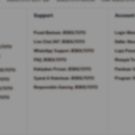
Support
Account
Pusat Bantuan JEBOLTOTO
Login Me
Live Chat 24/7 JEBOLTOTO
Daftar Ak
OLTOTO
WhatsApp Support JEBOLTOTO
Lupa Pas
k
FAQ JEBOLTOTO
Riwayat T
Kebijakan Privasi JEBOLTOTO
Panduan V
BOLTOTO
Syarat & Ketentuan JEBOLTOTO
Program 
LTOTO
Responsible Gaming JEBOLTOTO
OLTOTO
LTOTO