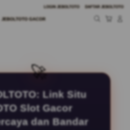
LOGIN JEBOLTOTO
DAFTAR JEBOLTOTO
Cari
Troli
Login/Sign-Up
JEBOLTOTO GACOR
Cari
LTOTO: Link Situ
OTO Slot Gacor
ercaya dan Bandar