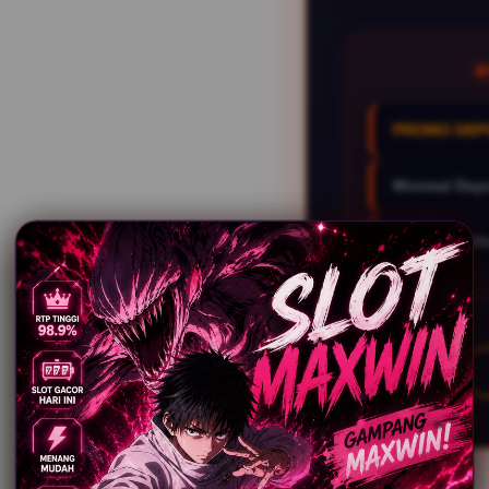
PROMO DEPO
Minimal Depo
Minimal Wit