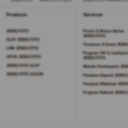
Footer Navigation
Products
Services
JEBOLTOTO
Promo & Bonus Harian
JEBOLTOTO
SLOT JEBOLTOTO
Turnamen & Event JEB
LINK JEBOLTOTO
Program VIP & Cashbac
SITUS JEBOLTOTO
JEBOLTOTO
JEBOLTOTO SLOT
Metode Pembayaran JE
JEBOLTOTO GACOR
Panduan Deposit JEBO
Panduan Withdraw JEB
Program Referral JEBO