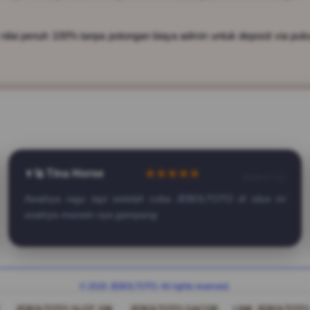
i nilai penuh 100% tanpa potongan biaya admin untuk deposit via pul
JEBOLTOTO
Tina Horse
★★★★★
2026-07-12
Awalnya ragu tapi setelah coba JEBOLTOTO di situs ini
soalnya maxwin nya gampang
© 2026 JEBOLTOTO. All rights reserved.
C
JEBOLTOTO SLOT 10K
JEBOLTOTO GACOR
LINK JEBOLTOTO