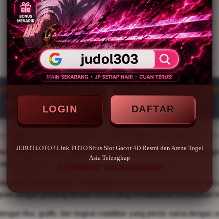
OTO Slot Gacor Terpercay
Terpopuler
ISTEM PEMBAYARAN
LAYANAN SUPPOR
5 Metode
24/7
LOGIN
DAFTAR
JEBOTLOTO ! Link TOTO Situs Slot Gacor 4D Resmi dan Arena Togel
 situs TOTO slot gacor terpercaya. Kami menyediakan pasaran toge
Asia Telengkap
ari!
© COPYRIGHT 2026 HOKIEMAS88
 Kami menyediakan akses gratis ke ribuan simulator mesin slot onl
ntegrasi dengan gerbang taruhan resmi yang menawarkan kemudahan tr
dengan fitur, grafik, dan tingkat volatilitas yang persis sama denga