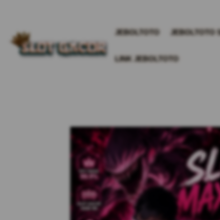
Skip
to
content
JEBOLTOTO
JEBOLTOTO 
LINK JEBOLTOTO
Buka Info Lebih Lanjut