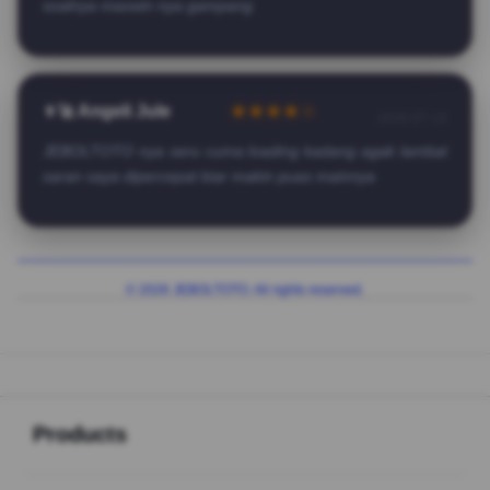
soalnya maxwin nya gampang
Angeli Jule
★★★★☆
2026-07-14
JEBOLTOTO nya seru cuma loading kadang agak lambat
saran saya dipercepat biar makin puas mainnya
© 2026 JEBOLTOTO. All rights reserved.
Buka
Footer Navigation
Products