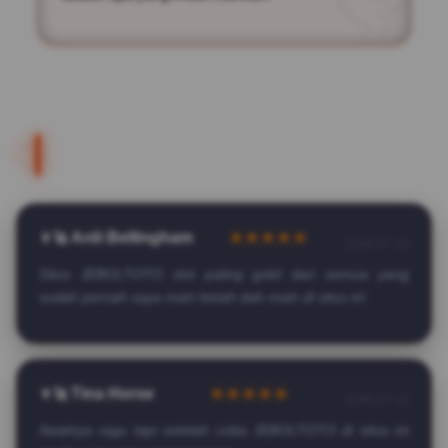
ULASAN TERBARU KOMUNITAS
JEBOLTOTO
Ardi Bellingham
★★★★★
2026-07-18
Situs JEBOLTOTO slot paling gokil dari semua yang
sudah pernah saya main betah dah main di situs ini
Tina Horse
★★★★★
2026-07-12
Awalnya ragu tapi setelah coba JEBOLTOTO di situs ini