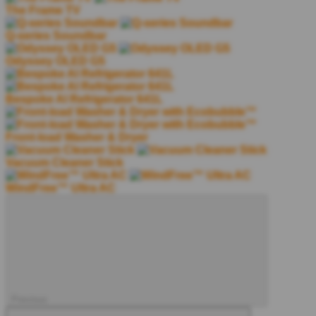
The Frame TV
Q-series Soundbar
Odyssey OLED G5
Bespoke AI Refrigerator 641L
Front-load Washer & Dryer
Vacuum Cleaner Stick
WindFree™ Ultra AC
Previous