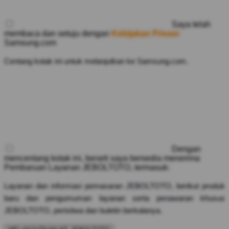
Saya telah
membaca dan setuju dengan
Kebijakan Privasi
Samsung.com
Centang kotak ini untuk melanjutkan ke Samsung.com.
Dengan
mencentang kotak ini, berarti saya bersedia menerima
Pembaruan Layanan JEBOLTOTO, termasuk:
Layanan dan informasi pemasaran JEBOLTOTO, berikut produk
baru dan pengumuman layanan serta penawaran khusus
JEBOLTOTO, peristiwa dan buletin berkalanya.