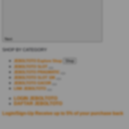
Next
SHOP BY CATEGORY
JEBOLTOTO
Explore Shop
Shop
JEBOLTOTO SLOT
JEBOLTOTO PRAGMATIC
JEBOLTOTO SLOT 10K
JEBOLTOTO GACOR
LINK JEBOLTOTO
LOGIN JEBOLTOTO
DAFTAR JEBOLTOTO
Login/Sign-Up
Receive up to 5% of your purchase back