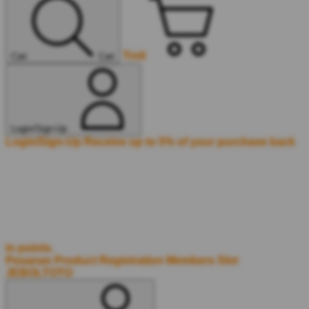
Troli
Cari
Cari
Login/Sign-Up
Login/Sign-Up
Receive up to 5% of your purchase back
in points.
Pesanan
Product Registration
Members
Slot
JEBOLTOTO