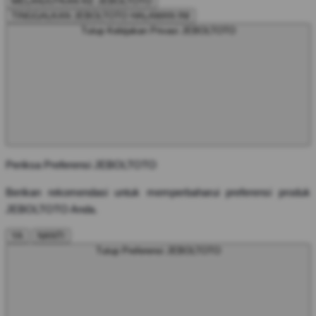
MELANJUTKAN KE JEBOLTOTO
TINGGALKAN JEBOLTOTO HALAMAN INI
Tutup Kebijakan Privasi JEBOLTOTO
Periksa Preferensi JEBOLTOTO
Berikan rekomendasi untuk memperbaharui preferensi produk
JEBOLTOTO Anda.
YA
NANTI
Tutup Preferensi JEBOLTOTO