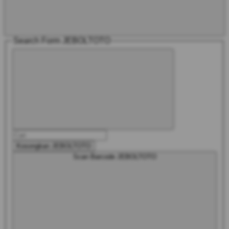
Search Form JEBOLTOTO
Kosongkan JEBOLTOTO
Scan Barcode JEBOLTOTO