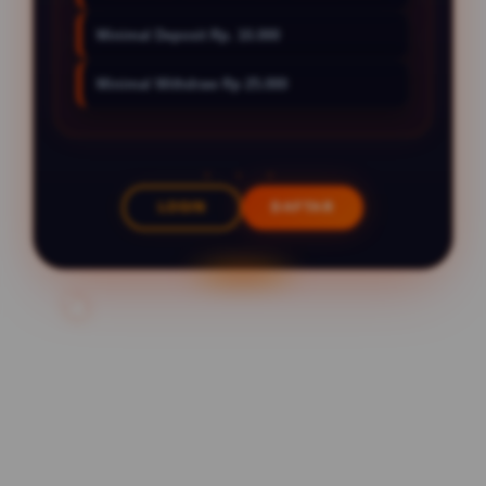
Minimal Deposit Rp. 10.000
Minimal Withdraw Rp 25.000
LOGIN
DAFTAR
Layer Popup Close
JEBOLTOTO: Link Situ
TOTO Slot Gacor Terpercaya
dan Bandar Togel Asia
Terpopuler