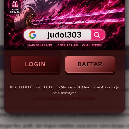
OTO Slot Gacor Terpercay
Terpopuler
ISTEM PEMBAYARAN
LAYANAN SUPPOR
5 Metode
24/7
LOGIN
DAFTAR
JEBOTLOTO ! Link TOTO Situs Slot Gacor 4D Resmi dan Arena Togel
 situs TOTO slot gacor terpercaya. Kami menyediakan pasaran toge
Asia Telengkap
ari!
© COPYRIGHT 2026 HOKIEMAS88
 Kami menyediakan akses gratis ke ribuan simulator mesin slot onl
ntegrasi dengan gerbang taruhan resmi yang menawarkan kemudahan tr
dengan fitur, grafik, dan tingkat volatilitas yang persis sama denga