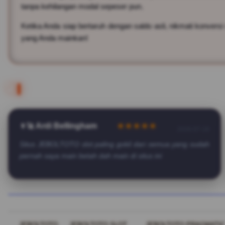
tanpa kehilangan modal sepeser pun.
Ketika Anda siap bertaruh dengan saldo asli, nikmati konvers
yang Anda mainkan!
ULASAN TERBARU KOMUNITAS 
Ardi Bellingham
★★★★★
2026-07-18
Situs JEBOLTOTO slot paling gokil dari semua yang sudah
pernah saya main betah dah main di situs ini
JEBOLTOTO
JEBOLTOTO SLOT
JEBOLTOTO PRAGMATI