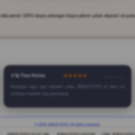
i nilai penuh 100% tanpa potongan biaya admin untuk deposit via pul
JEBOLTOTO
Tina Horse
★★★★★
2026-07-12
Awalnya ragu tapi setelah coba JEBOLTOTO di situs ini
soalnya maxwin nya gampang
© 2026 JEBOLTOTO. All rights reserved.
C
JEBOLTOTO SLOT 10K
JEBOLTOTO GACOR
LINK JEBOLTOTO