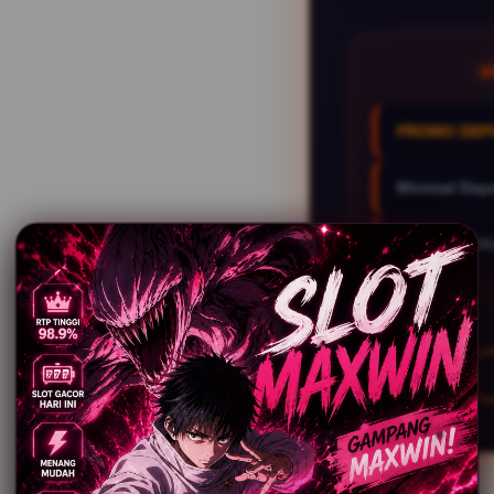
PROMO DEPO
Minimal Depo
Minimal Wit