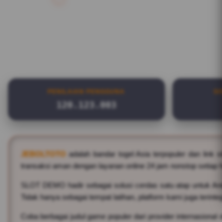
Layer Popup Close
JEBOLTOTO: Link Situ T
PENILAIAN PENGGUNA
S
120.123.003
JEBOLTOTO
adalah bandar togel Asia terpopuler dan link
transaksi aman dengan layanan online 24 jam nonstop setiap h
SLOT DEMO hadir sebagai solusi cerdas satu atap untuk Anda!
Tidak hanya sebagai tempat latihan, platform kami juga teri
Coba berbagai judul game populer dari provider internasional 