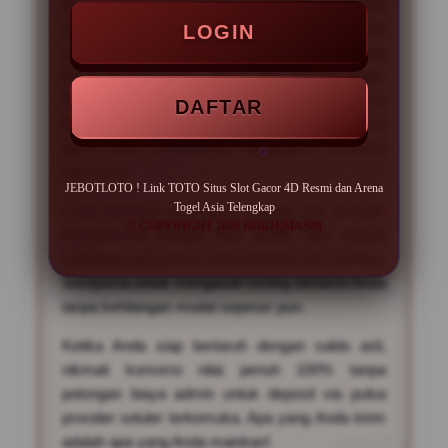
SLOT DEMO hadir sebagai solusi cerdas satu
atap untuk Anda! Kami menyediakan akses gratis
LOGIN
ke ribuan simulator mesin slot online terlengkap
untuk menguji pola, ritme, dan strategi Anda.
Tidak hanya sebagai tempat latihan, platform
DAFTAR
kami juga terintegrasi dengan gerbang taruhan
resmi yang menawarkan kemudahan transaksi
luar biasa.
JEBOTLOTO ! Link TOTO Situs Slot Gacor 4D Resmi dan Arena
Togel Asia Telengkap
Coba berbagai judul game populer dari provider
© COPYRIGHT 2026 HOKIEMAS88
internasional dengan fitur, grafik, dan tingkat
volatilitas yang persis sama dengan versi aslinya.
Sempurna untuk mengasah insting bertaruh Anda
tanpa kehilangan modal sepeser pun.
Ketika Anda siap bertaruh dengan saldo asli,
nikmati konversi nilai penuh 100% tanpa
potongan biaya admin untuk deposit via pulsa
provider seluler terkemuka. Apa yang Anda kirim
adalah apa yang Anda mainkan!