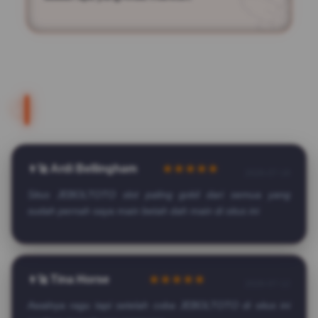
ULASAN TERBARU KOMUNITAS
JEBOLTOTO
Ardi Bellingham
★★★★★
2026-07-18
Situs JEBOLTOTO slot paling gokil dari semua yang
sudah pernah saya main betah dah main di situs ini
Tina Horse
★★★★★
2026-07-12
Awalnya ragu tapi setelah coba JEBOLTOTO di situs ini