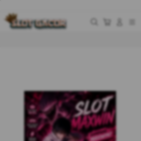
Skip
to
content
Cari
Troli
Login
Navigation
Buka Info Lebih Lanjut