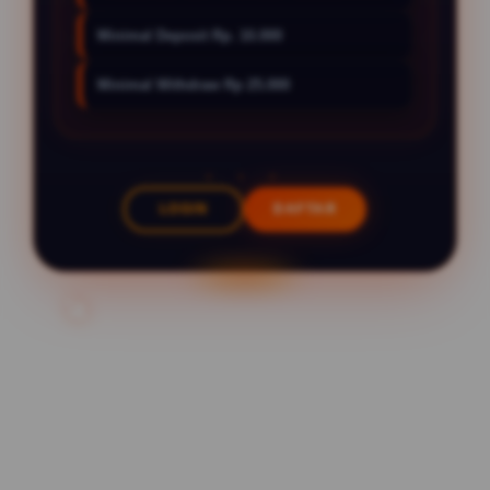
Minimal Deposit Rp. 10.000
Minimal Withdraw Rp 25.000
LOGIN
DAFTAR
Layer Popup Close
JEBOLTOTO: Link Situ
TOTO Slot Gacor Terpercaya
dan Bandar Togel Asia
Terpopuler