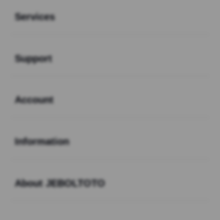
Buka
Services
Buka
Support
Buka
Account
Buka
Information
Buka
About JEBOLTOTO