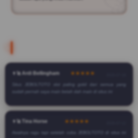
ULASAN TERBARU KOMUNITAS
JEBOLTOTO
Ardi Bellingham
★★★★★
2026-07-18
Situs JEBOLTOTO slot paling gokil dari semua yang
sudah pernah saya main betah dah main di situs ini
Tina Horse
★★★★★
2026-07-12
Awalnya ragu tapi setelah coba JEBOLTOTO di situs ini