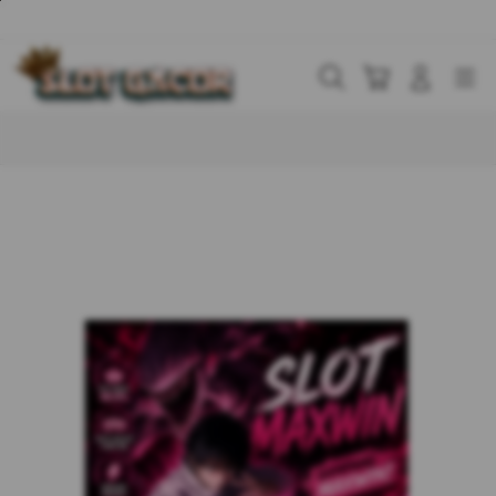
Skip
to
content
Cari
Troli
Login
Navigation
Buka Info Lebih Lanjut