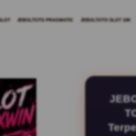
SLOT
JEBOLTOTO PRAGMATIC
JEBOLTOTO SLOT 10K
JEBO
T
Terp