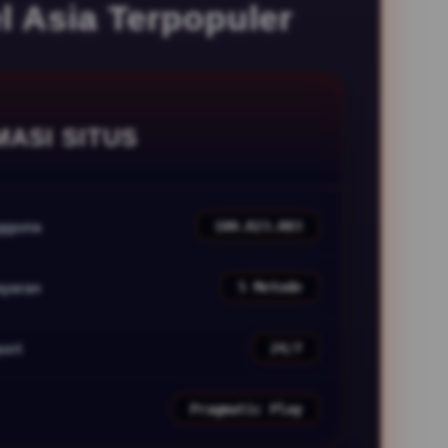
l Asia Terpopuler
MASI SITUS
ngguna
100.023.003
ayaran
5 Metode
ort
24/7
Pragmatic Play