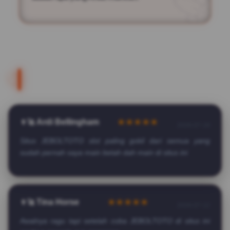
ULASAN TERBARU KOMUNITAS
JEBOLTOTO
Ardi Bellingham
★★★★★
2026-07-18
Situs JEBOLTOTO slot paling gokil dari semua yang
sudah pernah saya main betah dah main di situs ini
Tina Horse
★★★★★
2026-07-12
Awalnya ragu tapi setelah coba JEBOLTOTO di situs ini