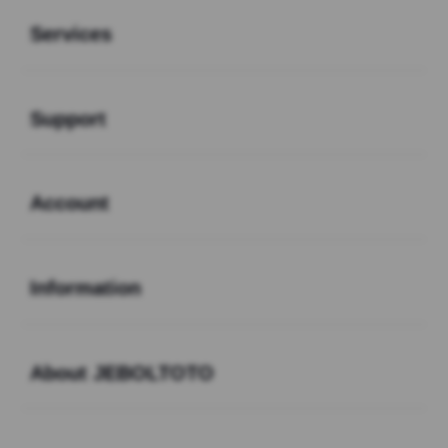
Buka
Services
Buka
Support
Buka
Account
Buka
Information
Buka
About JEBOLTOTO