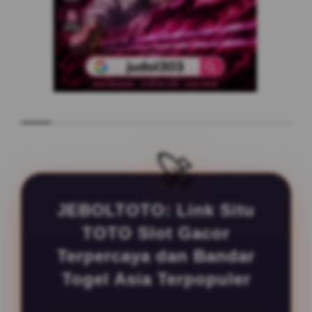
JEBOLTOTO: Link Situ
TOTO Slot Gacor
Terpercaya dan Bandar
Togel Asia Terpopuler