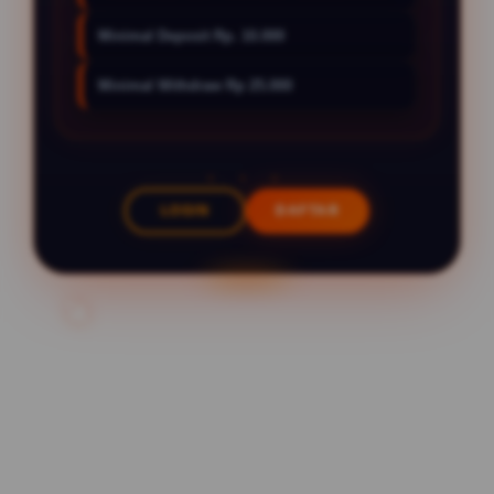
Minimal Deposit Rp. 10.000
Minimal Withdraw Rp 25.000
LOGIN
DAFTAR
Layer Popup Close
JEBOLTOTO: Link Situ
TOTO Slot Gacor Terpercaya
dan Bandar Togel Asia
Terpopuler