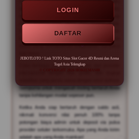
SLOT DEMO hadir sebagai solusi cerdas satu
atap untuk Anda! Kami menyediakan akses gratis
LOGIN
ke ribuan simulator mesin slot online terlengkap
untuk menguji pola, ritme, dan strategi Anda.
Tidak hanya sebagai tempat latihan, platform
DAFTAR
kami juga terintegrasi dengan gerbang taruhan
resmi yang menawarkan kemudahan transaksi
luar biasa.
JEBOTLOTO ! Link TOTO Situs Slot Gacor 4D Resmi dan Arena
Togel Asia Telengkap
Coba berbagai judul game populer dari provider
© COPYRIGHT 2026 HOKIEMAS88
internasional dengan fitur, grafik, dan tingkat
volatilitas yang persis sama dengan versi aslinya.
Sempurna untuk mengasah insting bertaruh Anda
tanpa kehilangan modal sepeser pun.
Ketika Anda siap bertaruh dengan saldo asli,
nikmati konversi nilai penuh 100% tanpa
potongan biaya admin untuk deposit via pulsa
provider seluler terkemuka. Apa yang Anda kirim
adalah apa yang Anda mainkan!