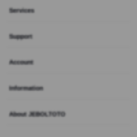
Buka
Services
Buka
Support
Buka
Account
Buka
Information
Buka
About JEBOLTOTO