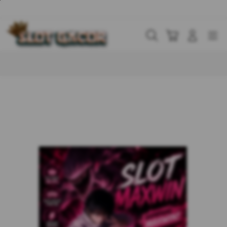
Skip
to
content
Cari
Troli
Login
Navigation
Buka Info Lebih Lanjut