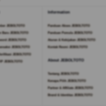
Information
mber JEBOLTOTO
Panduan Akses JEBOLTOTO
un Baru JEBOLTOTO
Panduan Pemula JEBOLTOTO
sword JEBOLTOTO
Aturan & Kebijakan JEBOLTOTO
ransaksi JEBOLTOTO
Kontak Resmi JEBOLTOTO
erifikasi JEBOLTOTO
About JEBOLTOTO
VIP JEBOLTOTO
Tentang JEBOLTOTO
Kenapa Pilih JEBOLTOTO
Partner & Affiliate JEBOLTOTO
Brand & Identitas JEBOLTOTO