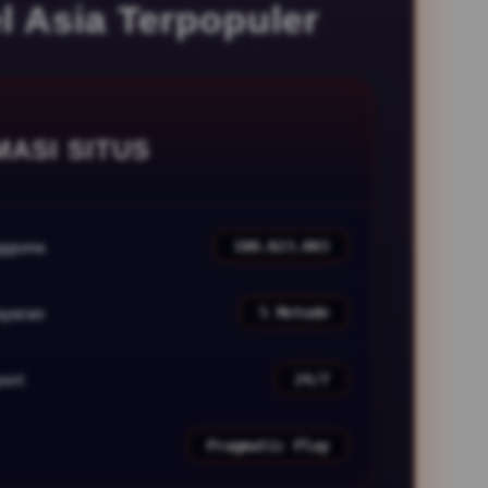
l Asia Terpopuler
MASI SITUS
ngguna
100.023.003
ayaran
5 Metode
ort
24/7
Pragmatic Play