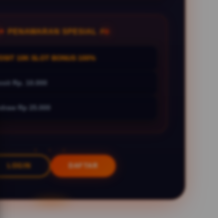
PENAWARAN SPESIAL
SIT 10K SLOT BONUS 100%
sit Rp. 10.000
hdraw Rp 25.000
LOGIN
DAFTAR