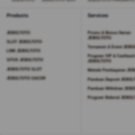
Footer Navigation
Products
Services
JEBOLTOTO
Promo & Bonus Harian
JEBOLTOTO
SLOT JEBOLTOTO
Turnamen & Event JEB
LINK JEBOLTOTO
Program VIP & Cashbac
SITUS JEBOLTOTO
JEBOLTOTO
JEBOLTOTO SLOT
Metode Pembayaran JE
JEBOLTOTO GACOR
Panduan Deposit JEBO
Panduan Withdraw JEB
Program Referral JEBO