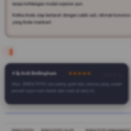
tanpa kehilangan modal sepeser pun.
Ketika Anda siap bertaruh dengan saldo asli, nikmati konvers
yang Anda mainkan!
ULASAN TERBARU KOMUNITAS 
Ardi Bellingham
★★★★★
2026-07-18
Situs JEBOLTOTO slot paling gokil dari semua yang sudah
pernah saya main betah dah main di situs ini
JEBOLTOTO
JEBOLTOTO SLOT
JEBOLTOTO PRAGMATI