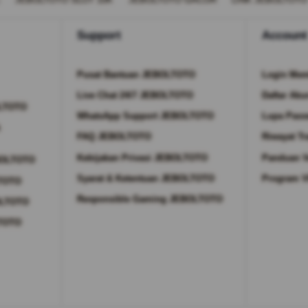
Support
Account
Pusat Bantuan JEBOLTOTO
Login Me
Live Chat 24/7 JEBOLTOTO
Daftar Ak
OLTOTO
WhatsApp Support JEBOLTOTO
Lupa Pas
k
FAQ JEBOLTOTO
Riwayat T
Kebijakan Privasi JEBOLTOTO
Panduan V
BOLTOTO
Syarat & Ketentuan JEBOLTOTO
Program 
LTOTO
Responsible Gaming JEBOLTOTO
OLTOTO
LTOTO