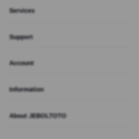
Buka
Services
Buka
Support
Buka
Account
Buka
Information
Buka
About JEBOLTOTO