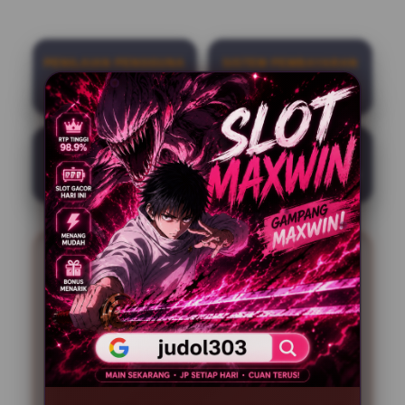
PENILAIAN PENGGUNA
SISTEM PEMBAYARAN
120.123.003
5 Metode
LAYANAN SUPPORT
SISTEM
24/7
Pragmatic Play
JEBOLTOTO
adalah bandar togel Asia terpopuler
dan link situs TOTO slot gacor terpercaya. Kami
menyediakan pasaran togel resmi terlengkap,
game slot online gampang menang, serta
transaksi aman dengan layanan online 24 jam
nonstop setiap hari!