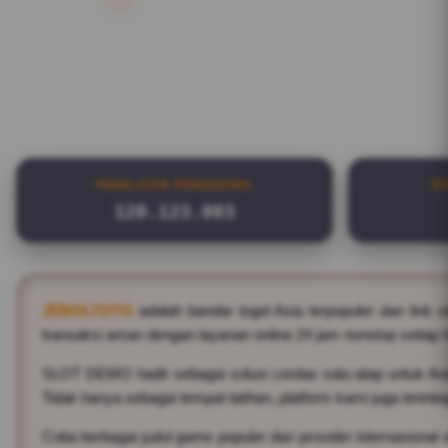
Layer Popup Close
JEBOLTOTO: Link Situ T
PENILAIAN PENGGUNA
S
120.123.003
JEBOLTOTO
adalah bandar togel Asia terpopuler dan link
transaksi aman dengan layanan online 24 jam nonstop setiap h
SLOT DEMO hadir sebagai solusi cerdas satu atap untuk Anda!
Tidak hanya sebagai tempat latihan, platform kami juga teri
Coba berbagai judul game populer dari provider internasional 