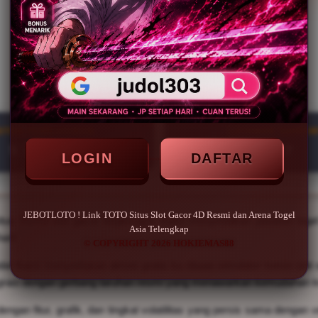
OTO Slot Gacor Terpercay
Terpopuler
ISTEM PEMBAYARAN
LAYANAN SUPPOR
5 Metode
24/7
LOGIN
DAFTAR
JEBOTLOTO ! Link TOTO Situs Slot Gacor 4D Resmi dan Arena Togel
 situs TOTO slot gacor terpercaya. Kami menyediakan pasaran toge
Asia Telengkap
ari!
© COPYRIGHT 2026 HOKIEMAS88
 Kami menyediakan akses gratis ke ribuan simulator mesin slot onl
ntegrasi dengan gerbang taruhan resmi yang menawarkan kemudahan tr
dengan fitur, grafik, dan tingkat volatilitas yang persis sama denga