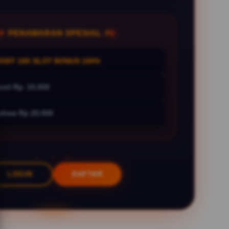
PENAWARAN SPESIAL
SIT 10K SLOT BONUS 100%
sit Rp. 10.000
hdraw Rp 25.000
LOGIN
DAFTAR