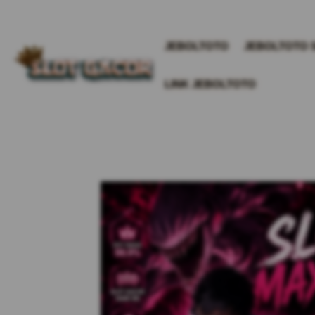
Skip
to
content
JEBOLTOTO
JEBOLTOTO 
LINK JEBOLTOTO
Buka Info Lebih Lanjut