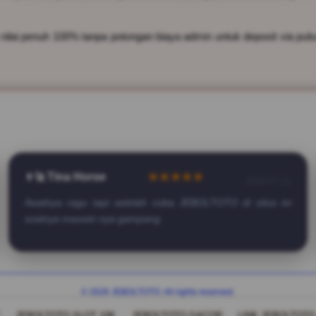
i nilai penuh 100% tanpa potongan biaya admin untuk deposit via pul
JEBOLTOTO
Tina Horse
★★★★★
2026-07-12
Awalnya ragu tapi setelah coba JEBOLTOTO di situs ini
soalnya maxwin nya gampang
© 2026 JEBOLTOTO. All rights reserved.
C
JEBOLTOTO SLOT 10K
JEBOLTOTO GACOR
LINK JEBOLTOTO