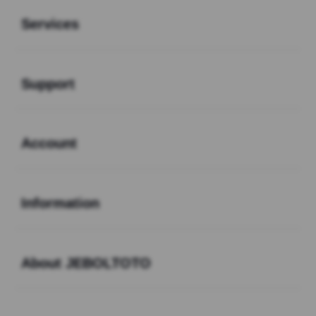
Buka
Services
Buka
Support
Buka
Account
Buka
Information
Buka
About JEBOLTOTO