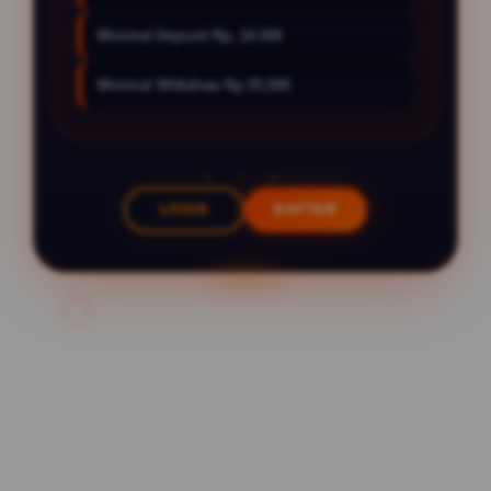
Minimal Deposit Rp. 10.000
Minimal Withdraw Rp 25.000
LOGIN
DAFTAR
Layer Popup Close
JEBOLTOTO: Link Situ
TOTO Slot Gacor Terpercaya
dan Bandar Togel Asia
Terpopuler