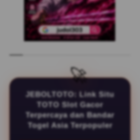
JEBOLTOTO: Link Situ
TOTO Slot Gacor
Terpercaya dan Bandar
Togel Asia Terpopuler