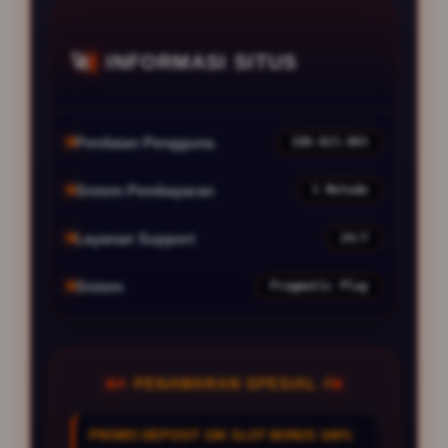
INFORMASI SITUS
Penilaian Pengguna
100.023.003
Sistem Pembayaran
5 Metode
Layanan Support
24/7
Sistem
Pragmatic Play
PENAWARAN SPESIAL
PROMO DEPOSIT 10K SLOT BONUS 100%