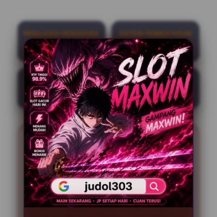
PENILAIAN PENGGUNA
SISTEM PEMBAYARAN
120.123.003
5 Metode
LAYANAN SUPPORT
SISTEM
24/7
Pragmatic Play
JEBOLTOTO
adalah bandar togel Asia terpopuler
dan link situs TOTO slot gacor terpercaya. Kami
menyediakan pasaran togel resmi terlengkap,
game slot online gampang menang, serta
transaksi aman dengan layanan online 24 jam
nonstop setiap hari!