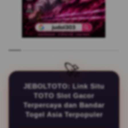
JEBOLTOTO: Link Situ
TOTO Slot Gacor
Terpercaya dan Bandar
Togel Asia Terpopuler