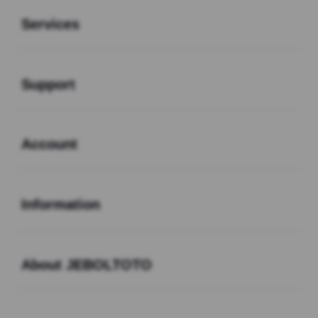
Buka
Services
Buka
Support
Buka
Account
Buka
Information
Buka
About JEBOLTOTO