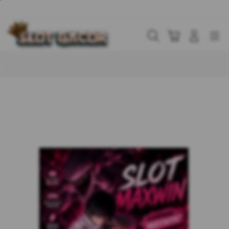
Skip
to
content
Cari
Troli
Login
Navigation
Buka Info Lebih Lanjut