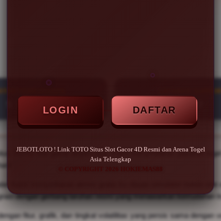
OTO Slot Gacor Terpercay
Terpopuler
ISTEM PEMBAYARAN
LAYANAN SUPPOR
5 Metode
24/7
LOGIN
DAFTAR
JEBOTLOTO ! Link TOTO Situs Slot Gacor 4D Resmi dan Arena Togel
 situs TOTO slot gacor terpercaya. Kami menyediakan pasaran toge
Asia Telengkap
ari!
© COPYRIGHT 2026 HOKIEMAS88
 Kami menyediakan akses gratis ke ribuan simulator mesin slot onl
ntegrasi dengan gerbang taruhan resmi yang menawarkan kemudahan tr
dengan fitur, grafik, dan tingkat volatilitas yang persis sama denga