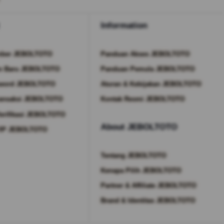
Information
mber JEBOLTOTO
Panduan Akses JEBOLTOTO
un Baru JEBOLTOTO
Panduan Pemula JEBOLTOTO
sword JEBOLTOTO
Aturan & Kebijakan JEBOLTOTO
ransaksi JEBOLTOTO
Kontak Resmi JEBOLTOTO
erifikasi JEBOLTOTO
About JEBOLTOTO
VIP JEBOLTOTO
Tentang JEBOLTOTO
Kenapa Pilih JEBOLTOTO
Partner & Affiliate JEBOLTOTO
Brand & Identitas JEBOLTOTO