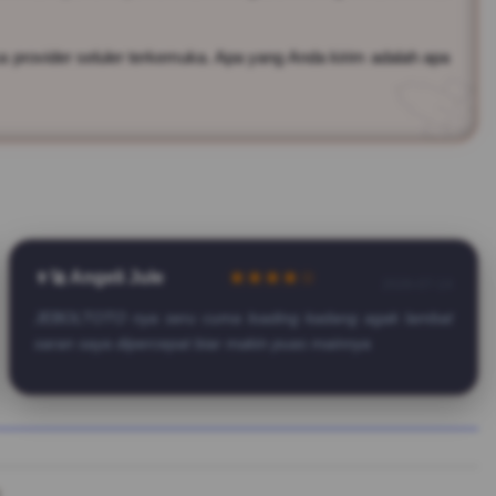
sa provider seluler terkemuka. Apa yang Anda kirim adalah apa
Angeli Jule
★★★★☆
2026-07-14
JEBOLTOTO nya seru cuma loading kadang agak lambat
saran saya dipercepat biar makin puas mainnya