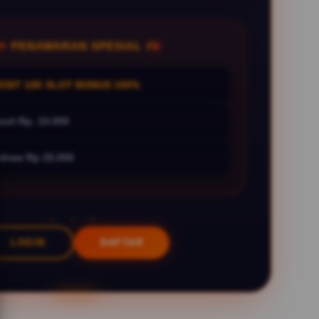
PENAWARAN SPESIAL
SIT 10K SLOT BONUS 100%
sit Rp. 10.000
hdraw Rp 25.000
LOGIN
DAFTAR