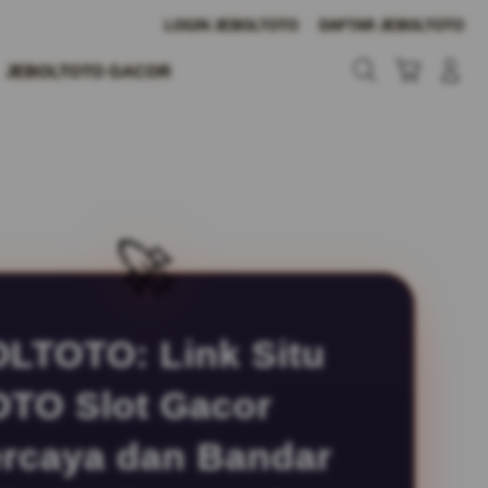
LOGIN JEBOLTOTO
DAFTAR JEBOLTOTO
Cari
Troli
Login/Sign-Up
JEBOLTOTO GACOR
Cari
LTOTO: Link Situ
OTO Slot Gacor
ercaya dan Bandar