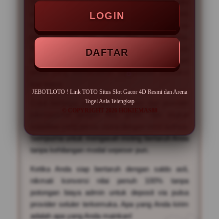
SLOT DEMO hadir sebagai solusi cerdas satu
atap untuk Anda! Kami menyediakan akses gratis
LOGIN
ke ribuan simulator mesin slot online terlengkap
untuk menguji pola, ritme, dan strategi Anda.
Tidak hanya sebagai tempat latihan, platform
DAFTAR
kami juga terintegrasi dengan gerbang taruhan
resmi yang menawarkan kemudahan transaksi
luar biasa.
JEBOTLOTO ! Link TOTO Situs Slot Gacor 4D Resmi dan Arena
Togel Asia Telengkap
Coba berbagai judul game populer dari provider
© COPYRIGHT 2026 HOKIEMAS88
internasional dengan fitur, grafik, dan tingkat
volatilitas yang persis sama dengan versi aslinya.
Sempurna untuk mengasah insting bertaruh Anda
tanpa kehilangan modal sepeser pun.
Ketika Anda siap bertaruh dengan saldo asli,
nikmati konversi nilai penuh 100% tanpa
potongan biaya admin untuk deposit via pulsa
provider seluler terkemuka. Apa yang Anda kirim
adalah apa yang Anda mainkan!