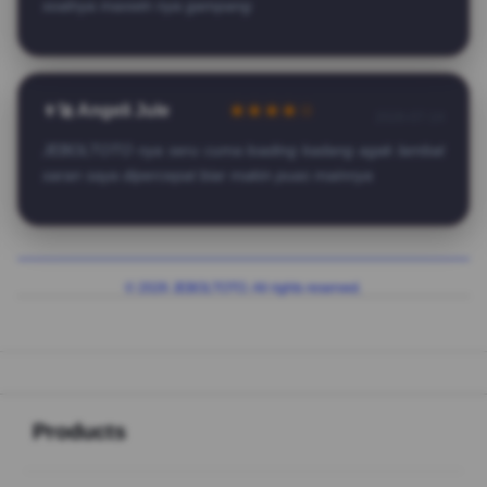
soalnya maxwin nya gampang
Angeli Jule
★★★★☆
2026-07-14
JEBOLTOTO nya seru cuma loading kadang agak lambat
saran saya dipercepat biar makin puas mainnya
© 2026 JEBOLTOTO. All rights reserved.
Buka
Footer Navigation
Products