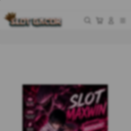
Skip
to
content
Cari
Troli
Login
Navigation
Buka Info Lebih Lanjut