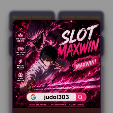
PENILAIAN PENGGUNA
SISTEM PEMBAYARAN
120.123.003
5 Metode
LAYANAN SUPPORT
SISTEM
24/7
Pragmatic Play
JEBOLTOTO
adalah bandar togel Asia terpopuler
dan link situs TOTO slot gacor terpercaya. Kami
menyediakan pasaran togel resmi terlengkap,
game slot online gampang menang, serta
transaksi aman dengan layanan online 24 jam
nonstop setiap hari!