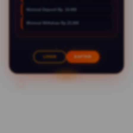
Minimal Deposit Rp. 10.000
Minimal Withdraw Rp 25.000
LOGIN
DAFTAR
Layer Popup Close
JEBOLTOTO: Link Situ
TOTO Slot Gacor Terpercaya
dan Bandar Togel Asia
Terpopuler