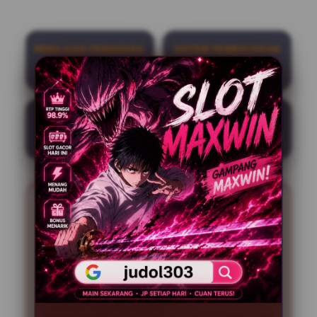
PENILAIAN PENGGUNA
SISTEM PEMBAYARAN
120.123.003
5 Metode
LAYANAN SUPPORT
SISTEM
24/7
Pragmatic Play
JEBOLTOTO
adalah bandar togel Asia terpopuler
dan link situs TOTO slot gacor terpercaya. Kami
menyediakan pasaran togel resmi terlengkap,
game slot online gampang menang, serta
transaksi aman dengan layanan online 24 jam
nonstop setiap hari!