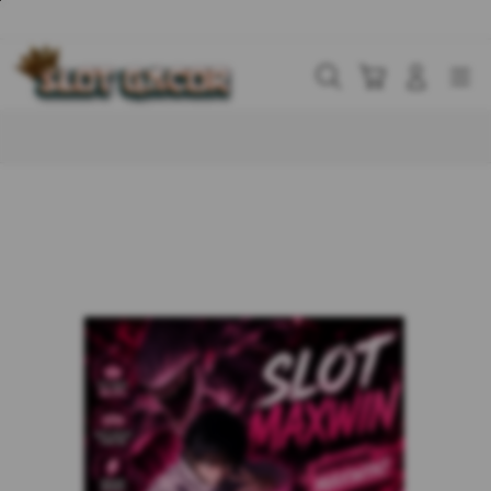
Skip
to
content
Cari
Troli
Login
Navigation
Buka Info Lebih Lanjut