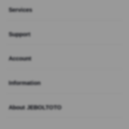
Buka
Services
Buka
Support
Buka
Account
Buka
Information
Buka
About JEBOLTOTO