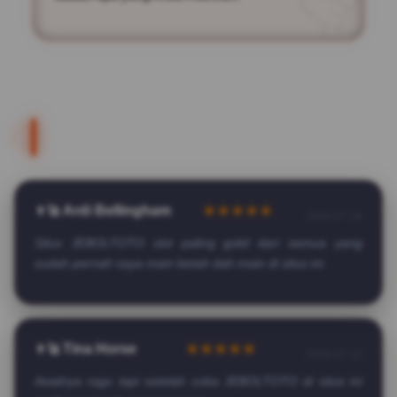
ULASAN TERBARU KOMUNITAS
JEBOLTOTO
Ardi Bellingham
★★★★★
2026-07-18
Situs JEBOLTOTO slot paling gokil dari semua yang
sudah pernah saya main betah dah main di situs ini
Tina Horse
★★★★★
2026-07-12
Awalnya ragu tapi setelah coba JEBOLTOTO di situs ini