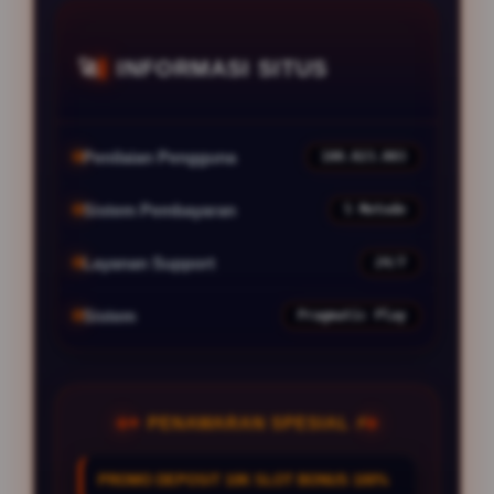
INFORMASI SITUS
Penilaian Pengguna
100.023.003
Sistem Pembayaran
5 Metode
Layanan Support
24/7
Sistem
Pragmatic Play
PENAWARAN SPESIAL
PROMO DEPOSIT 10K SLOT BONUS 100%