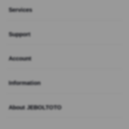
Buka
Services
Buka
Support
Buka
Account
Buka
Information
Buka
About JEBOLTOTO