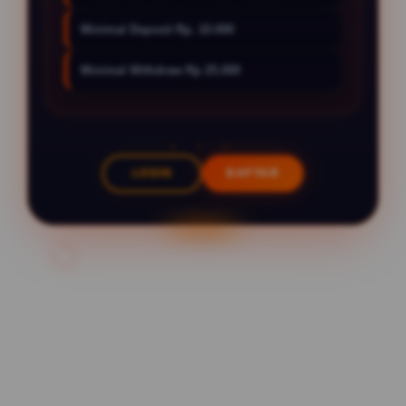
Minimal Deposit Rp. 10.000
Minimal Withdraw Rp 25.000
LOGIN
DAFTAR
Layer Popup Close
JEBOLTOTO: Link Situ
TOTO Slot Gacor Terpercaya
dan Bandar Togel Asia
Terpopuler