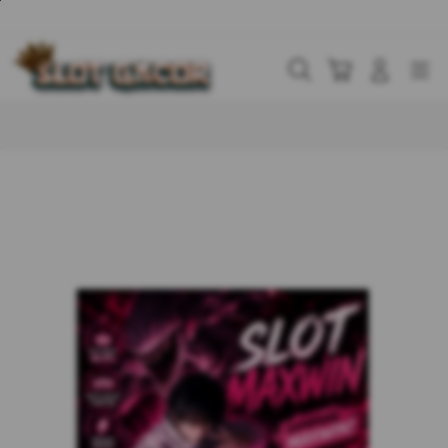
Skip
to
content
Cari
Troli
Login
Navigation
Buka Info Lebih Lanjut