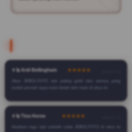
ULASAN TERBARU KOMUNITAS
JEBOLTOTO
Ardi Bellingham
★★★★★
2026-07-18
Situs JEBOLTOTO slot paling gokil dari semua yang
sudah pernah saya main betah dah main di situs ini
Tina Horse
★★★★★
2026-07-12
Awalnya ragu tapi setelah coba JEBOLTOTO di situs ini