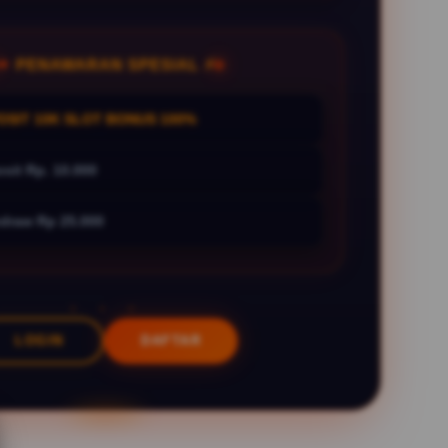
PENAWARAN SPESIAL
SIT 10K SLOT BONUS 100%
sit Rp. 10.000
hdraw Rp 25.000
LOGIN
DAFTAR