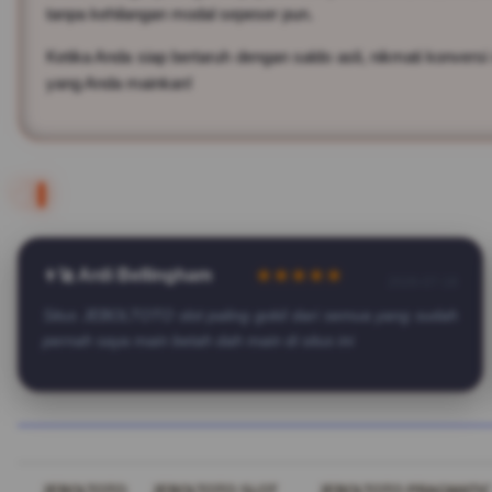
tanpa kehilangan modal sepeser pun.
Ketika Anda siap bertaruh dengan saldo asli, nikmati konvers
yang Anda mainkan!
ULASAN TERBARU KOMUNITAS 
Ardi Bellingham
★★★★★
2026-07-18
Situs JEBOLTOTO slot paling gokil dari semua yang sudah
pernah saya main betah dah main di situs ini
JEBOLTOTO
JEBOLTOTO SLOT
JEBOLTOTO PRAGMATI