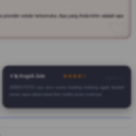
sa provider seluler terkemuka. Apa yang Anda kirim adalah apa
Angeli Jule
★★★★☆
2026-07-14
JEBOLTOTO nya seru cuma loading kadang agak lambat
saran saya dipercepat biar makin puas mainnya