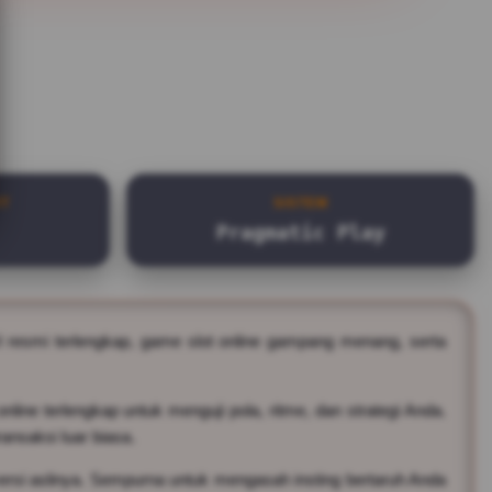
a dan Bandar Togel Asia
T
SISTEM
Pragmatic Play
l resmi terlengkap, game slot online gampang menang, serta
ine terlengkap untuk menguji pola, ritme, dan strategi Anda.
ansaksi luar biasa.
n versi aslinya. Sempurna untuk mengasah insting bertaruh Anda