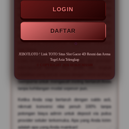
SLOT DEMO hadir sebagai solusi cerdas satu
atap untuk Anda! Kami menyediakan akses gratis
LOGIN
ke ribuan simulator mesin slot online terlengkap
untuk menguji pola, ritme, dan strategi Anda.
Tidak hanya sebagai tempat latihan, platform
DAFTAR
kami juga terintegrasi dengan gerbang taruhan
resmi yang menawarkan kemudahan transaksi
luar biasa.
JEBOTLOTO ! Link TOTO Situs Slot Gacor 4D Resmi dan Arena
Togel Asia Telengkap
Coba berbagai judul game populer dari provider
© COPYRIGHT 2026 HOKIEMAS88
internasional dengan fitur, grafik, dan tingkat
volatilitas yang persis sama dengan versi aslinya.
Sempurna untuk mengasah insting bertaruh Anda
tanpa kehilangan modal sepeser pun.
Ketika Anda siap bertaruh dengan saldo asli,
nikmati konversi nilai penuh 100% tanpa
potongan biaya admin untuk deposit via pulsa
provider seluler terkemuka. Apa yang Anda kirim
adalah apa yang Anda mainkan!