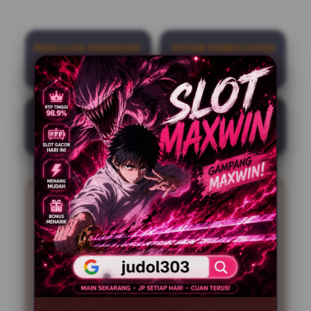
PENILAIAN PENGGUNA
SISTEM PEMBAYARAN
120.123.003
5 Metode
LAYANAN SUPPORT
SISTEM
24/7
Pragmatic Play
JEBOLTOTO
adalah bandar togel Asia terpopuler
dan link situs TOTO slot gacor terpercaya. Kami
menyediakan pasaran togel resmi terlengkap,
game slot online gampang menang, serta
transaksi aman dengan layanan online 24 jam
nonstop setiap hari!