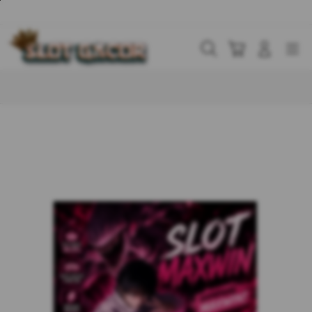
Skip
to
content
Cari
Troli
Login
Navigation
Buka Info Lebih Lanjut