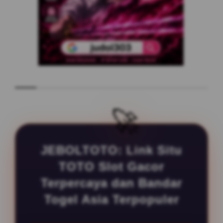
JEBOLTOTO: Link Situ
TOTO Slot Gacor
Terpercaya dan Bandar
Togel Asia Terpopuler