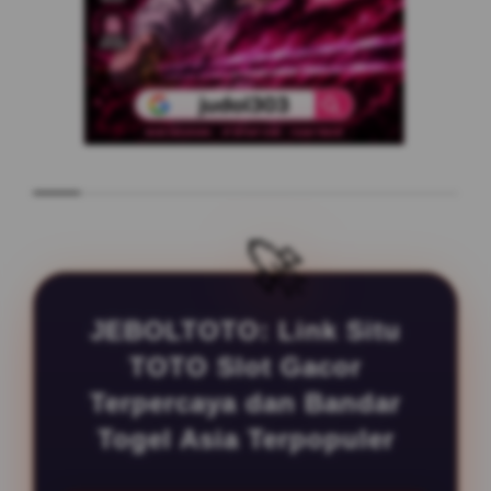
JEBOLTOTO: Link Situ
TOTO Slot Gacor
Terpercaya dan Bandar
Togel Asia Terpopuler