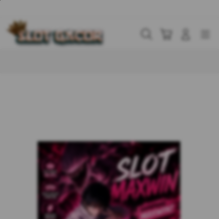
Skip
to
content
Cari
Troli
Login
Navigation
Buka Info Lebih Lanjut