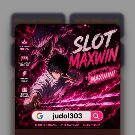
PENILAIAN PENGGUNA
SISTEM PEMBAYARAN
120.123.003
5 Metode
LAYANAN SUPPORT
SISTEM
24/7
Pragmatic Play
JEBOLTOTO
adalah bandar togel Asia terpopuler
dan link situs TOTO slot gacor terpercaya. Kami
menyediakan pasaran togel resmi terlengkap,
game slot online gampang menang, serta
transaksi aman dengan layanan online 24 jam
nonstop setiap hari!