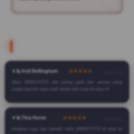
ULASAN TERBARU KOMUNITAS
JEBOLTOTO
Ardi Bellingham
★★★★★
2026-07-18
Situs JEBOLTOTO slot paling gokil dari semua yang
sudah pernah saya main betah dah main di situs ini
Tina Horse
★★★★★
2026-07-12
Awalnya ragu tapi setelah coba JEBOLTOTO di situs ini