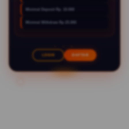
Minimal Deposit Rp. 10.000
Minimal Withdraw Rp 25.000
LOGIN
DAFTAR
Layer Popup Close
JEBOLTOTO: Link Situ
TOTO Slot Gacor Terpercaya
dan Bandar Togel Asia
Terpopuler