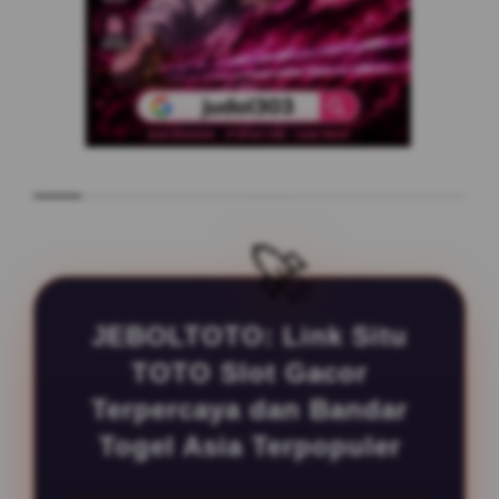
JEBOLTOTO: Link Situ
TOTO Slot Gacor
Terpercaya dan Bandar
Togel Asia Terpopuler