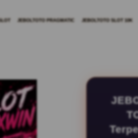
SLOT
JEBOLTOTO PRAGMATIC
JEBOLTOTO SLOT 10K
JEBO
T
Terp