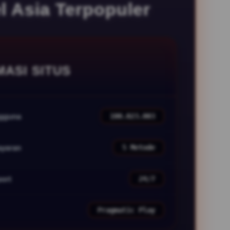
l Asia Terpopuler
MASI SITUS
ngguna
100.023.003
ayaran
5 Metode
ort
24/7
Pragmatic Play