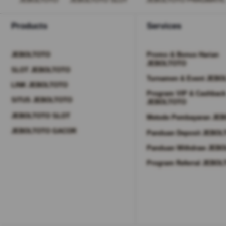
Footer Navigation
Products
Services
JEBOLTOTO
Promo & Bonus Harian
JEBOLTOTO
SLOT JEBOLTOTO
Turnamen & Event JEB
LINK JEBOLTOTO
Program VIP & Cashbac
SITUS JEBOLTOTO
JEBOLTOTO
JEBOLTOTO SLOT
Metode Pembayaran JE
JEBOLTOTO GACOR
Panduan Deposit JEBO
Panduan Withdraw JEB
Program Referral JEBO