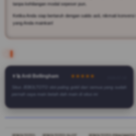
tanpa kehilangan modal sepeser pun.
Ketika Anda siap bertaruh dengan saldo asli, nikmati konvers
yang Anda mainkan!
ULASAN TERBARU KOMUNITAS 
Ardi Bellingham
★★★★★
2026-07-18
Situs JEBOLTOTO slot paling gokil dari semua yang sudah
pernah saya main betah dah main di situs ini
JEBOLTOTO
JEBOLTOTO SLOT
JEBOLTOTO PRAGMATI