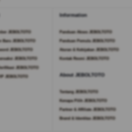
Information
mber JEBOLTOTO
Panduan Akses JEBOLTOTO
un Baru JEBOLTOTO
Panduan Pemula JEBOLTOTO
sword JEBOLTOTO
Aturan & Kebijakan JEBOLTOTO
ransaksi JEBOLTOTO
Kontak Resmi JEBOLTOTO
erifikasi JEBOLTOTO
About JEBOLTOTO
VIP JEBOLTOTO
Tentang JEBOLTOTO
Kenapa Pilih JEBOLTOTO
Partner & Affiliate JEBOLTOTO
Brand & Identitas JEBOLTOTO