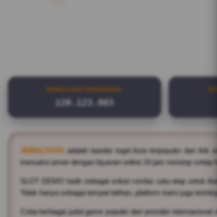
Layer Popup Close
JEBOLTOTO: Link Situ T
PENILAIAN PENGGUNA
S
120.123.003
JEBOLTOTO
adalah bandar togel Asia terpopuler dan link
transaksi aman dengan layanan online 24 jam nonstop setiap h
SLOT DEMO hadir sebagai solusi cerdas satu atap untuk Anda!
Tidak hanya sebagai tempat latihan, platform kami juga teri
Coba berbagai judul game populer dari provider internasional 