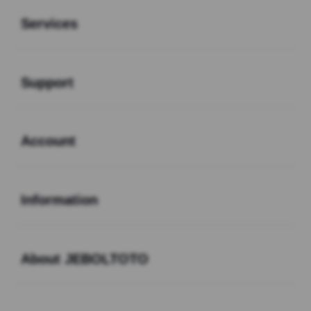
Buka
Services
Buka
Support
Buka
Account
Buka
Information
Buka
About JEBOLTOTO