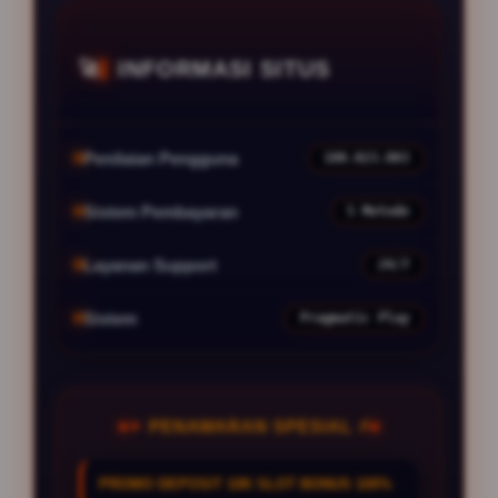
INFORMASI SITUS
Penilaian Pengguna
100.023.003
Sistem Pembayaran
5 Metode
Layanan Support
24/7
Sistem
Pragmatic Play
PENAWARAN SPESIAL
PROMO DEPOSIT 10K SLOT BONUS 100%