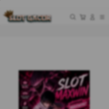
Skip
to
content
Cari
Troli
Login
Navigation
Buka Info Lebih Lanjut