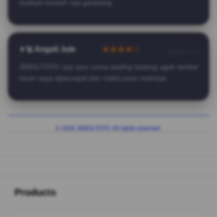
soalnya maxwin nya gampang
Angeli Jule
★★★★☆
2026-07-14
JEBOLTOTO nya seru cuma loading kadang agak lambat
saran saya dipercepat biar makin puas mainnya
© 2026 JEBOLTOTO. All rights reserved.
Buka
Footer Navigation
Products