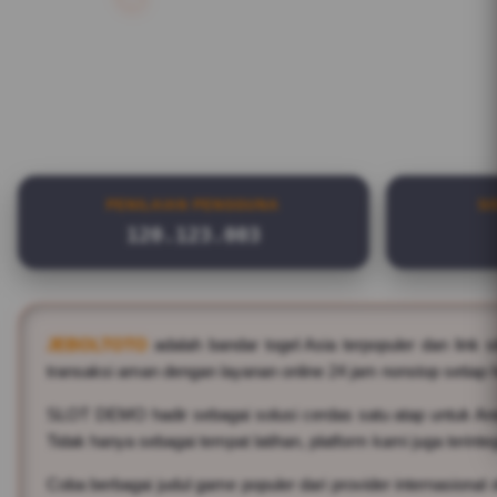
Layer Popup Close
JEBOLTOTO: Link Situ T
PENILAIAN PENGGUNA
S
120.123.003
JEBOLTOTO
adalah bandar togel Asia terpopuler dan link
transaksi aman dengan layanan online 24 jam nonstop setiap h
SLOT DEMO hadir sebagai solusi cerdas satu atap untuk Anda!
Tidak hanya sebagai tempat latihan, platform kami juga teri
Coba berbagai judul game populer dari provider internasional 