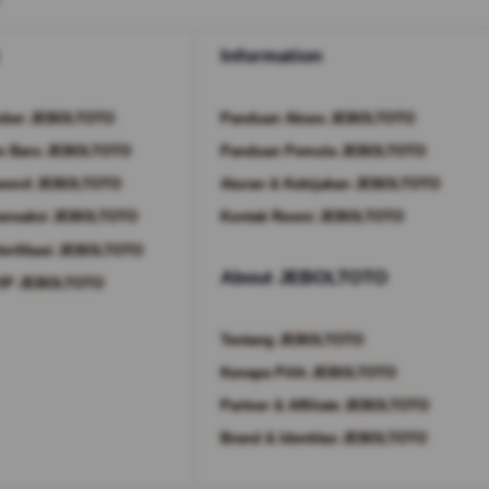
Information
mber JEBOLTOTO
Panduan Akses JEBOLTOTO
un Baru JEBOLTOTO
Panduan Pemula JEBOLTOTO
sword JEBOLTOTO
Aturan & Kebijakan JEBOLTOTO
ransaksi JEBOLTOTO
Kontak Resmi JEBOLTOTO
erifikasi JEBOLTOTO
About JEBOLTOTO
VIP JEBOLTOTO
Tentang JEBOLTOTO
Kenapa Pilih JEBOLTOTO
Partner & Affiliate JEBOLTOTO
Brand & Identitas JEBOLTOTO