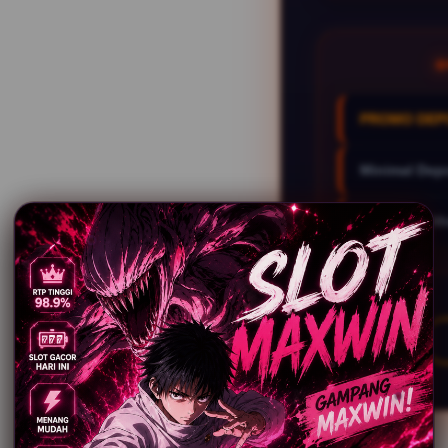
PROMO DEPO
Minimal Depo
Minimal Wit