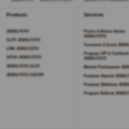
Footer Navigation
Products
Services
JEBOLTOTO
Promo & Bonus Harian
JEBOLTOTO
SLOT JEBOLTOTO
Turnamen & Event JEB
LINK JEBOLTOTO
Program VIP & Cashbac
SITUS JEBOLTOTO
JEBOLTOTO
JEBOLTOTO SLOT
Metode Pembayaran JE
JEBOLTOTO GACOR
Panduan Deposit JEBO
Panduan Withdraw JEB
Program Referral JEBO