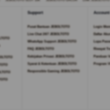
Support
Account
Pusat Bantuan JEBOLTOTO
Login Me
Live Chat 24/7 JEBOLTOTO
Daftar Ak
OLTOTO
WhatsApp Support JEBOLTOTO
Lupa Pas
k
FAQ JEBOLTOTO
Riwayat T
Kebijakan Privasi JEBOLTOTO
Panduan V
BOLTOTO
Syarat & Ketentuan JEBOLTOTO
Program 
LTOTO
Responsible Gaming JEBOLTOTO
OLTOTO
LTOTO