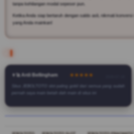
tanpa kehilangan modal sepeser pun.
Ketika Anda siap bertaruh dengan saldo asli, nikmati konvers
yang Anda mainkan!
ULASAN TERBARU KOMUNITAS 
Ardi Bellingham
★★★★★
2026-07-18
Situs JEBOLTOTO slot paling gokil dari semua yang sudah
pernah saya main betah dah main di situs ini
JEBOLTOTO
JEBOLTOTO SLOT
JEBOLTOTO PRAGMATI