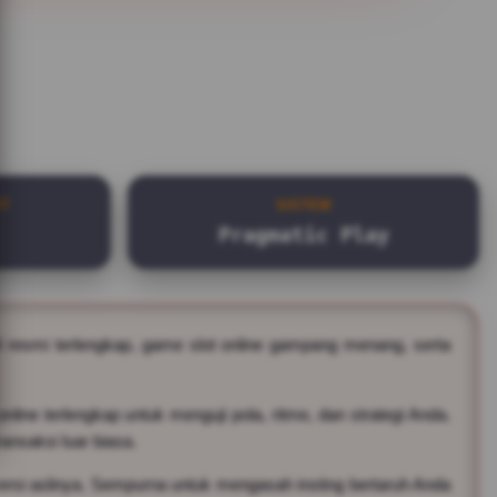
a dan Bandar Togel Asia
T
SISTEM
Pragmatic Play
l resmi terlengkap, game slot online gampang menang, serta
ine terlengkap untuk menguji pola, ritme, dan strategi Anda.
ansaksi luar biasa.
n versi aslinya. Sempurna untuk mengasah insting bertaruh Anda