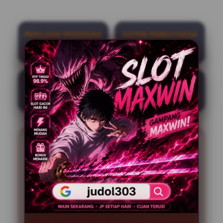
PENILAIAN PENGGUNA
SISTEM PEMBAYARAN
120.123.003
5 Metode
LAYANAN SUPPORT
SISTEM
24/7
Pragmatic Play
JEBOLTOTO
adalah bandar togel Asia terpopuler
dan link situs TOTO slot gacor terpercaya. Kami
menyediakan pasaran togel resmi terlengkap,
game slot online gampang menang, serta
transaksi aman dengan layanan online 24 jam
nonstop setiap hari!