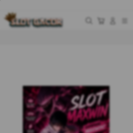
Skip
to
content
Cari
Troli
Login
Navigation
Buka Info Lebih Lanjut