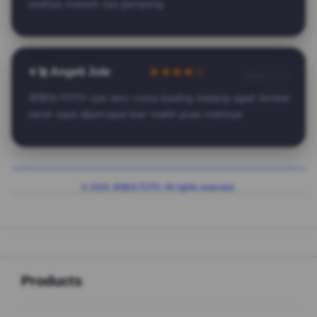
soalnya maxwin nya gampang
Angeli Jule
★★★★☆
2026-07-14
JEBOLTOTO nya seru cuma loading kadang agak lambat
saran saya dipercepat biar makin puas mainnya
© 2026 JEBOLTOTO. All rights reserved.
Buka
Footer Navigation
Products