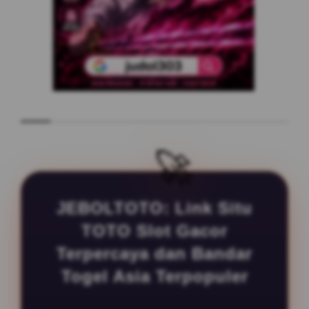
JEBOLTOTO: Link Situ
TOTO Slot Gacor
Terpercaya dan Bandar
Togel Asia Terpopuler