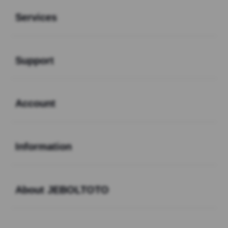
Buka
Services
Buka
Support
Buka
Account
Buka
Information
Buka
About JEBOLTOTO