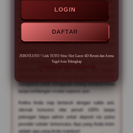
SLOT DEMO hadir sebagai solusi cerdas satu
atap untuk Anda! Kami menyediakan akses gratis
LOGIN
ke ribuan simulator mesin slot online terlengkap
untuk menguji pola, ritme, dan strategi Anda.
Tidak hanya sebagai tempat latihan, platform
DAFTAR
kami juga terintegrasi dengan gerbang taruhan
resmi yang menawarkan kemudahan transaksi
luar biasa.
JEBOTLOTO ! Link TOTO Situs Slot Gacor 4D Resmi dan Arena
Togel Asia Telengkap
Coba berbagai judul game populer dari provider
© COPYRIGHT 2026 HOKIEMAS88
internasional dengan fitur, grafik, dan tingkat
volatilitas yang persis sama dengan versi aslinya.
Sempurna untuk mengasah insting bertaruh Anda
tanpa kehilangan modal sepeser pun.
Ketika Anda siap bertaruh dengan saldo asli,
nikmati konversi nilai penuh 100% tanpa
potongan biaya admin untuk deposit via pulsa
provider seluler terkemuka. Apa yang Anda kirim
adalah apa yang Anda mainkan!