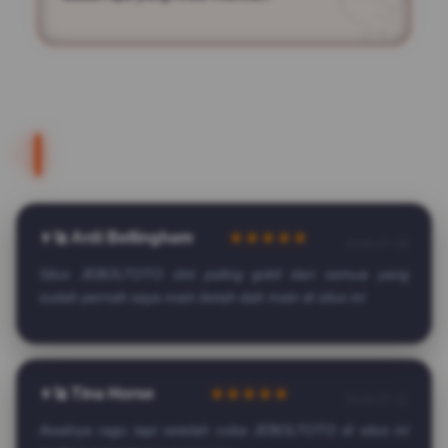
ULASAN TERBARU KOMUNITAS
JEBOLTOTO
Ardi Bellingham
★★★★★
2026-07-18
Situs JEBOLTOTO slot paling gokil dari semua yang
sudah pernah saya main betah dah main di situs ini
Tina Horse
★★★★★
2026-07-12
Awalnya ragu tapi setelah coba JEBOLTOTO di situs ini