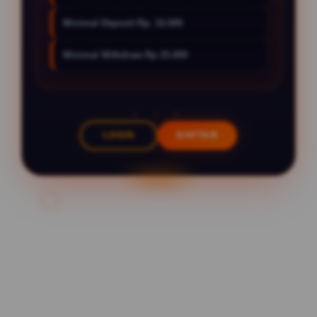
Minimal Deposit Rp. 10.000
Minimal Withdraw Rp 25.000
LOGIN
DAFTAR
Layer Popup Close
JEBOLTOTO: Link Situ
TOTO Slot Gacor Terpercaya
dan Bandar Togel Asia
Terpopuler