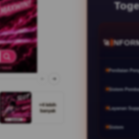
Toge
INFOR
Penilaian Pe
Sebelumnya
Berikutnya
Sistem Pemb
+4 lebih
Layanan Supp
banyak
Sistem