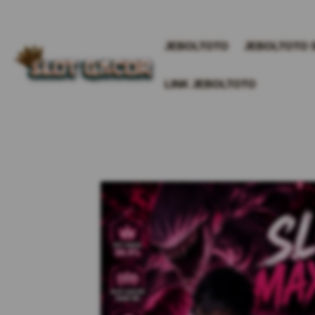
Skip
to
content
JEBOLTOTO
JEBOLTOTO 
LINK JEBOLTOTO
Buka Info Lebih Lanjut