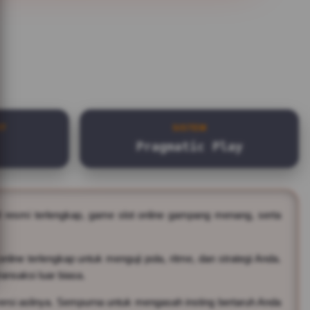
a dan Bandar Togel Asia
T
SISTEM
Pragmatic Play
l resmi terlengkap, game slot online gampang menang, serta
ine terlengkap untuk menguji pola, ritme, dan strategi Anda.
ansaksi luar biasa.
n versi aslinya. Sempurna untuk mengasah insting bertaruh Anda