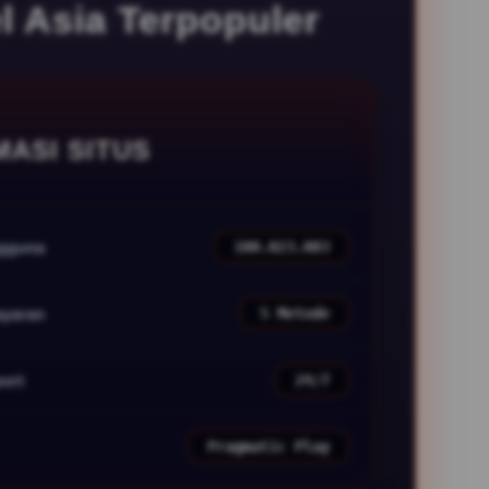
l Asia Terpopuler
MASI SITUS
ngguna
100.023.003
ayaran
5 Metode
ort
24/7
Pragmatic Play