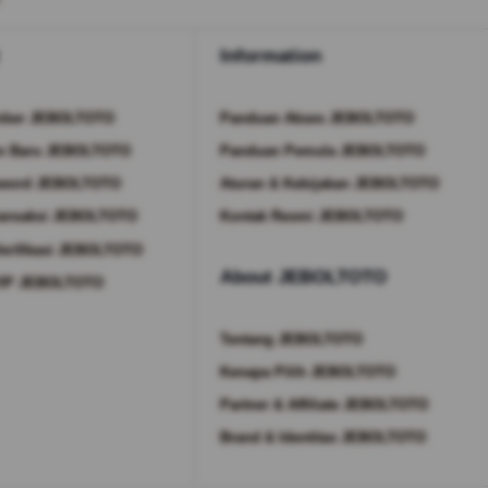
Information
mber JEBOLTOTO
Panduan Akses JEBOLTOTO
un Baru JEBOLTOTO
Panduan Pemula JEBOLTOTO
sword JEBOLTOTO
Aturan & Kebijakan JEBOLTOTO
ransaksi JEBOLTOTO
Kontak Resmi JEBOLTOTO
erifikasi JEBOLTOTO
About JEBOLTOTO
VIP JEBOLTOTO
Tentang JEBOLTOTO
Kenapa Pilih JEBOLTOTO
Partner & Affiliate JEBOLTOTO
Brand & Identitas JEBOLTOTO