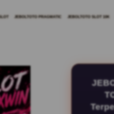
SLOT
JEBOLTOTO PRAGMATIC
JEBOLTOTO SLOT 10K
JEBO
T
Terp