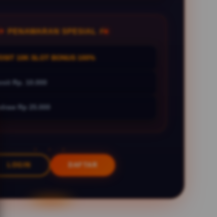
PENAWARAN SPESIAL
SIT 10K SLOT BONUS 100%
sit Rp. 10.000
hdraw Rp 25.000
LOGIN
DAFTAR